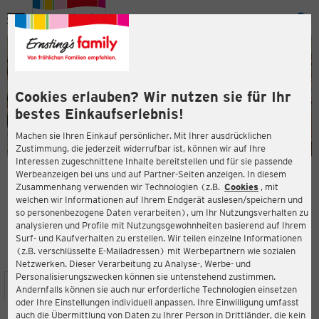
Menü
ießen
ießen
Cookies erlauben? Wir nutzen sie für Ihr
bestes Einkaufserlebnis!
Machen sie Ihren Einkauf persönlicher. Mit Ihrer ausdrücklichen
Zustimmung, die jederzeit widerrufbar ist, können wir auf Ihre
Interessen zugeschnittene Inhalte bereitstellen und für sie passende
en
Werbeanzeigen bei uns und auf Partner-Seiten anzeigen. In diesem
Zusammenhang verwenden wir Technologien (z.B.
Cookies
, mit
ERNSTING'S FAMILY FILIALE
welchen wir Informationen auf Ihrem Endgerät auslesen/speichern und
Martin-Luther-Str. 1
so personenbezogene Daten verarbeiten), um Ihr Nutzungsverhalten zu
45711 Datteln
analysieren und Profile mit Nutzungsgewohnheiten basierend auf Ihrem
Surf- und Kaufverhalten zu erstellen. Wir teilen einzelne Informationen
(z.B. verschlüsselte E-Mailadressen) mit Werbepartnern wie sozialen
3,8
ießen
Bewertung:
Netzwerken. Dieser Verarbeitung zu Analyse-, Werbe- und
Personalisierungszwecken können sie untenstehend zustimmen.
STANDORT
SERVICES
SORTIMENT
AKTIONEN
Andernfalls können sie auch nur erforderliche Technologien einsetzen
oder Ihre Einstellungen individuell anpassen. Ihre Einwilligung umfasst
auch die Übermittlung von Daten zu Ihrer Person in Drittländer, die kein