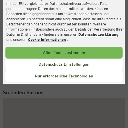
mit der EU vergleichbares Datenschutzniveau aufweisen. Falls
Ernsting's family
personenbezogene Daten dorthin übermittelt werden, könnten
Behörden diese gegebenenfalls unter Umständen erfassen und
Martin-Luther-Str. 1, 45711 Datteln
analysieren. Es besteht somit eine Möglichkeit, dass sie Ihre Rechte als
Betroffener dahingehend nicht durchsetzen könnten. Weitere
Informationen - insbesondere auch zu den Details der Verarbeitung Ihrer
Daten in Drittländern - finden sie in unserer
Datenschutzerklärung
Geöffnet
Aktuell:
und unseren
Cookie Informationen
.
Öffnungszeiten heute:
09:00 - 19:00
Allen Tools zustimmen
Service Hotline
Datenschutz-Einstellungen
+49 (0) 2546 / 98 999 98
Nur erforderliche Technologien
Montag bis Freitag 8-18 Uhr
So finden Sie uns