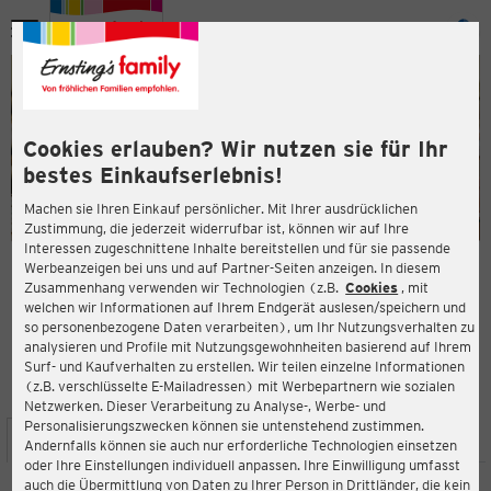
Menü
ießen
ießen
Cookies erlauben? Wir nutzen sie für Ihr
bestes Einkaufserlebnis!
Machen sie Ihren Einkauf persönlicher. Mit Ihrer ausdrücklichen
Zustimmung, die jederzeit widerrufbar ist, können wir auf Ihre
Interessen zugeschnittene Inhalte bereitstellen und für sie passende
en
Werbeanzeigen bei uns und auf Partner-Seiten anzeigen. In diesem
Zusammenhang verwenden wir Technologien (z.B.
Cookies
, mit
ERNSTING'S FAMILY FILIALE
welchen wir Informationen auf Ihrem Endgerät auslesen/speichern und
Nordersteinstraße 18
so personenbezogene Daten verarbeiten), um Ihr Nutzungsverhalten zu
27472 Cuxhaven
analysieren und Profile mit Nutzungsgewohnheiten basierend auf Ihrem
Surf- und Kaufverhalten zu erstellen. Wir teilen einzelne Informationen
(z.B. verschlüsselte E-Mailadressen) mit Werbepartnern wie sozialen
4,0
ießen
Bewertung:
Netzwerken. Dieser Verarbeitung zu Analyse-, Werbe- und
Personalisierungszwecken können sie untenstehend zustimmen.
STANDORT
SERVICES
SORTIMENT
AKTIONEN
Andernfalls können sie auch nur erforderliche Technologien einsetzen
oder Ihre Einstellungen individuell anpassen. Ihre Einwilligung umfasst
auch die Übermittlung von Daten zu Ihrer Person in Drittländer, die kein