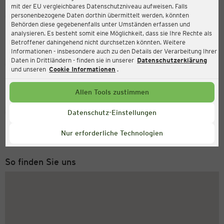
mit der EU vergleichbares Datenschutzniveau aufweisen. Falls
Ernsting's family
personenbezogene Daten dorthin übermittelt werden, könnten
Behörden diese gegebenenfalls unter Umständen erfassen und
Nordersteinstraße 18, 27472 Cuxhaven
analysieren. Es besteht somit eine Möglichkeit, dass sie Ihre Rechte als
Betroffener dahingehend nicht durchsetzen könnten. Weitere
Informationen - insbesondere auch zu den Details der Verarbeitung Ihrer
Daten in Drittländern - finden sie in unserer
Datenschutzerklärung
Geöffnet
Aktuell:
und unseren
Cookie Informationen
.
Öffnungszeiten heute:
09:00 - 16:00
Allen Tools zustimmen
Service Hotline
Datenschutz-Einstellungen
+49 (0) 2546 / 98 999 98
Nur erforderliche Technologien
Montag bis Freitag 8-18 Uhr
So finden Sie uns