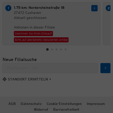
1.75 km: Nordersteinstraße 18
27472 Cuxhaven
Aktuell geschlossen
Aktionen in dieser Filiale
Gewinnen Sie Ihren Einkauf!
50% auf alle bereits reduzierten Artikel
Neue Filialsuche
Such
STANDORT ERMITTELN
AGB
Datenschutz
Cookie-Einstellungen
Impressum
Widerruf
Barrierefreiheit