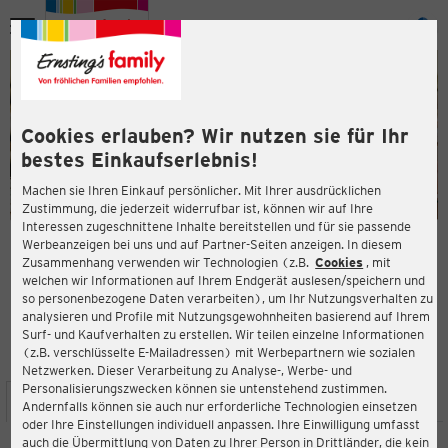
Menü
ießen
ießen
Cookies erlauben? Wir nutzen sie für Ihr
bestes Einkaufserlebnis!
Machen sie Ihren Einkauf persönlicher. Mit Ihrer ausdrücklichen
Zustimmung, die jederzeit widerrufbar ist, können wir auf Ihre
Interessen zugeschnittene Inhalte bereitstellen und für sie passende
en
Werbeanzeigen bei uns und auf Partner-Seiten anzeigen. In diesem
Zusammenhang verwenden wir Technologien (z.B.
Cookies
, mit
ERNSTING'S FAMILY FILIALE
welchen wir Informationen auf Ihrem Endgerät auslesen/speichern und
Abschnede 210
so personenbezogene Daten verarbeiten), um Ihr Nutzungsverhalten zu
27472 Cuxhaven
analysieren und Profile mit Nutzungsgewohnheiten basierend auf Ihrem
Surf- und Kaufverhalten zu erstellen. Wir teilen einzelne Informationen
(z.B. verschlüsselte E-Mailadressen) mit Werbepartnern wie sozialen
4,2
ießen
Bewertung:
Netzwerken. Dieser Verarbeitung zu Analyse-, Werbe- und
Personalisierungszwecken können sie untenstehend zustimmen.
STANDORT
SERVICES
SORTIMENT
AKTIONEN
Andernfalls können sie auch nur erforderliche Technologien einsetzen
oder Ihre Einstellungen individuell anpassen. Ihre Einwilligung umfasst
auch die Übermittlung von Daten zu Ihrer Person in Drittländer, die kein