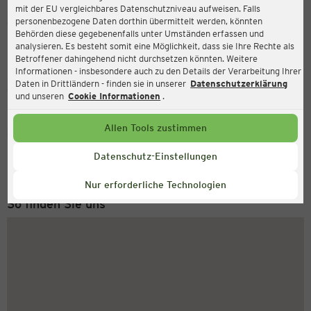
mit der EU vergleichbares Datenschutzniveau aufweisen. Falls
Ernsting's family
personenbezogene Daten dorthin übermittelt werden, könnten
Behörden diese gegebenenfalls unter Umständen erfassen und
Abschnede 210, 27472 Cuxhaven
analysieren. Es besteht somit eine Möglichkeit, dass sie Ihre Rechte als
Betroffener dahingehend nicht durchsetzen könnten. Weitere
Informationen - insbesondere auch zu den Details der Verarbeitung Ihrer
Daten in Drittländern - finden sie in unserer
Datenschutzerklärung
Geschlossen
Aktuell:
und unseren
Cookie Informationen
.
Allen Tools zustimmen
Service Hotline
+49 (0) 2546 / 98 999 98
Datenschutz-Einstellungen
Montag bis Freitag 8-18 Uhr
Nur erforderliche Technologien
So finden Sie uns