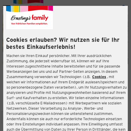
Menü
ießen
ießen
Cookies erlauben? Wir nutzen sie für Ihr
bestes Einkaufserlebnis!
Machen sie Ihren Einkauf persönlicher. Mit Ihrer ausdrücklichen
Zustimmung, die jederzeit widerrufbar ist, können wir auf Ihre
Interessen zugeschnittene Inhalte bereitstellen und für sie passende
en
Werbeanzeigen bei uns und auf Partner-Seiten anzeigen. In diesem
Zusammenhang verwenden wir Technologien (z.B.
Cookies
, mit
ERNSTING'S FAMILY FILIALE
welchen wir Informationen auf Ihrem Endgerät auslesen/speichern und
Wilhelmstraße 8
so personenbezogene Daten verarbeiten), um Ihr Nutzungsverhalten zu
74564 Crailsheim
analysieren und Profile mit Nutzungsgewohnheiten basierend auf Ihrem
Surf- und Kaufverhalten zu erstellen. Wir teilen einzelne Informationen
(z.B. verschlüsselte E-Mailadressen) mit Werbepartnern wie sozialen
4,4
ießen
Bewertung:
Netzwerken. Dieser Verarbeitung zu Analyse-, Werbe- und
Personalisierungszwecken können sie untenstehend zustimmen.
STANDORT
SERVICES
SORTIMENT
AKTIONEN
Andernfalls können sie auch nur erforderliche Technologien einsetzen
oder Ihre Einstellungen individuell anpassen. Ihre Einwilligung umfasst
auch die Übermittlung von Daten zu Ihrer Person in Drittländer, die kein