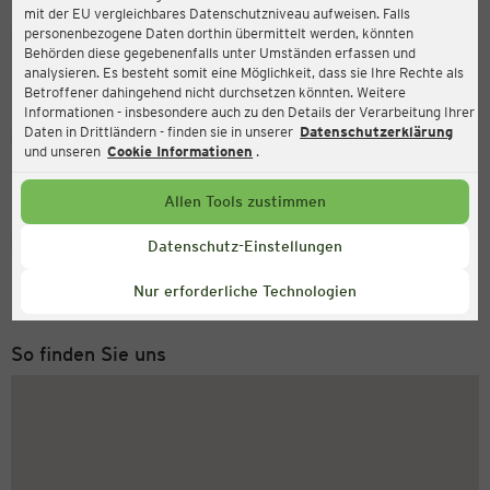
mit der EU vergleichbares Datenschutzniveau aufweisen. Falls
Ernsting's family
personenbezogene Daten dorthin übermittelt werden, könnten
Behörden diese gegebenenfalls unter Umständen erfassen und
Wilhelmstraße 8, 74564 Crailsheim
analysieren. Es besteht somit eine Möglichkeit, dass sie Ihre Rechte als
Betroffener dahingehend nicht durchsetzen könnten. Weitere
Informationen - insbesondere auch zu den Details der Verarbeitung Ihrer
Daten in Drittländern - finden sie in unserer
Datenschutzerklärung
Geöffnet
Aktuell:
und unseren
Cookie Informationen
.
Öffnungszeiten heute:
09:00 - 19:00
Allen Tools zustimmen
Service Hotline
Datenschutz-Einstellungen
+49 (0) 2546 / 98 999 98
Nur erforderliche Technologien
Montag bis Freitag 8-18 Uhr
So finden Sie uns