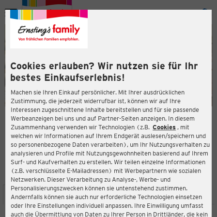
Menü
ießen
ießen
Cookies erlauben? Wir nutzen sie für Ihr
bestes Einkaufserlebnis!
Machen sie Ihren Einkauf persönlicher. Mit Ihrer ausdrücklichen
Zustimmung, die jederzeit widerrufbar ist, können wir auf Ihre
Interessen zugeschnittene Inhalte bereitstellen und für sie passende
en
Werbeanzeigen bei uns und auf Partner-Seiten anzeigen. In diesem
Zusammenhang verwenden wir Technologien (z.B.
Cookies
, mit
ERNSTING'S FAMILY FILIALE
welchen wir Informationen auf Ihrem Endgerät auslesen/speichern und
Kurt-Ernsting-Straße 2
so personenbezogene Daten verarbeiten), um Ihr Nutzungsverhalten zu
48653 Coesfeld
analysieren und Profile mit Nutzungsgewohnheiten basierend auf Ihrem
Surf- und Kaufverhalten zu erstellen. Wir teilen einzelne Informationen
(z.B. verschlüsselte E-Mailadressen) mit Werbepartnern wie sozialen
4,3
ießen
Bewertung:
Netzwerken. Dieser Verarbeitung zu Analyse-, Werbe- und
Personalisierungszwecken können sie untenstehend zustimmen.
STANDORT
SERVICES
SORTIMENT
AKTIONEN
Andernfalls können sie auch nur erforderliche Technologien einsetzen
oder Ihre Einstellungen individuell anpassen. Ihre Einwilligung umfasst
auch die Übermittlung von Daten zu Ihrer Person in Drittländer, die kein