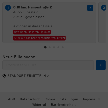
0.18 km: Hansestraße 2
48653 Coesfeld
Aktuell geschlossen
Aktionen in dieser Filiale
Gewinnen Sie Ihren Einkauf!
50% auf alle bereits reduzierten Artikel
Neue Filialsuche
Such
STANDORT ERMITTELN
AGB
Datenschutz
Cookie-Einstellungen
Impressum
Widerruf
Barrierefreiheit