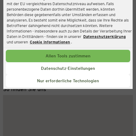
mit der EU vergleichbares Datenschutzniveau aufweisen. Falls
Ernsting's family
personenbezogene Daten dorthin übermittelt werden, könnten
Behörden diese gegebenenfalls unter Umständen erfassen und
Kurt-Ernsting-Straße 2, 48653 Coesfeld
analysieren. Es besteht somit eine Möglichkeit, dass sie Ihre Rechte als
Betroffener dahingehend nicht durchsetzen könnten. Weitere
Informationen - insbesondere auch zu den Details der Verarbeitung Ihrer
Daten in Drittländern - finden sie in unserer
Datenschutzerklärung
Geschlossen
Aktuell:
und unseren
Cookie Informationen
.
Allen Tools zustimmen
Service Hotline
+49 (0) 2546 / 98 999 98
Datenschutz-Einstellungen
Montag bis Freitag 8-18 Uhr
Nur erforderliche Technologien
So finden Sie uns