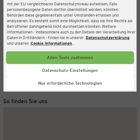
mit der EU vergleichbares Datenschutzniveau aufweisen. Falls
Ernsting's family
personenbezogene Daten dorthin übermittelt werden, könnten
Behörden diese gegebenenfalls unter Umständen erfassen und
Wladimir-Sagorski-Str. 22, 09122 Chemnitz
analysieren. Es besteht somit eine Möglichkeit, dass sie Ihre Rechte als
Betroffener dahingehend nicht durchsetzen könnten. Weitere
Informationen - insbesondere auch zu den Details der Verarbeitung Ihrer
Daten in Drittländern - finden sie in unserer
Datenschutzerklärung
Geöffnet
Aktuell:
und unseren
Cookie Informationen
.
Öffnungszeiten heute:
09:00 - 18:00
Allen Tools zustimmen
Service Hotline
Datenschutz-Einstellungen
+49 (0) 2546 / 98 999 98
Nur erforderliche Technologien
Montag bis Freitag 8-18 Uhr
So finden Sie uns