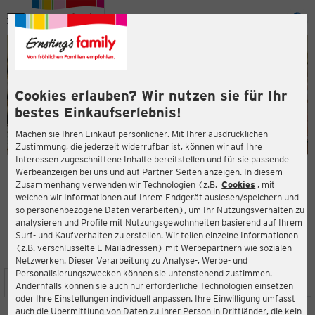
Menü
ießen
ießen
Cookies erlauben? Wir nutzen sie für Ihr
bestes Einkaufserlebnis!
Machen sie Ihren Einkauf persönlicher. Mit Ihrer ausdrücklichen
Zustimmung, die jederzeit widerrufbar ist, können wir auf Ihre
Interessen zugeschnittene Inhalte bereitstellen und für sie passende
en
Werbeanzeigen bei uns und auf Partner-Seiten anzeigen. In diesem
Zusammenhang verwenden wir Technologien (z.B.
Cookies
, mit
ERNSTING'S FAMILY FILIALE
welchen wir Informationen auf Ihrem Endgerät auslesen/speichern und
Wladimir-Sagorski-Str. 22
so personenbezogene Daten verarbeiten), um Ihr Nutzungsverhalten zu
09122 Chemnitz
analysieren und Profile mit Nutzungsgewohnheiten basierend auf Ihrem
Surf- und Kaufverhalten zu erstellen. Wir teilen einzelne Informationen
(z.B. verschlüsselte E-Mailadressen) mit Werbepartnern wie sozialen
4,1
ießen
Bewertung:
Netzwerken. Dieser Verarbeitung zu Analyse-, Werbe- und
Personalisierungszwecken können sie untenstehend zustimmen.
STANDORT
SERVICES
SORTIMENT
AKTIONEN
Andernfalls können sie auch nur erforderliche Technologien einsetzen
oder Ihre Einstellungen individuell anpassen. Ihre Einwilligung umfasst
auch die Übermittlung von Daten zu Ihrer Person in Drittländer, die kein