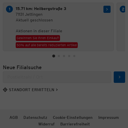
15.71 km: Heilbergstraße 3
71131 Jettingen
Aktuell geschlossen
Aktionen in dieser Filiale
Gewinnen Sie Ihren Einkauf!
50% auf alle bereits reduzierten Artikel
Neue Filialsuche
Such
STANDORT ERMITTELN
AGB
Datenschutz
Cookie-Einstellungen
Impressum
Widerruf
Barrierefreiheit