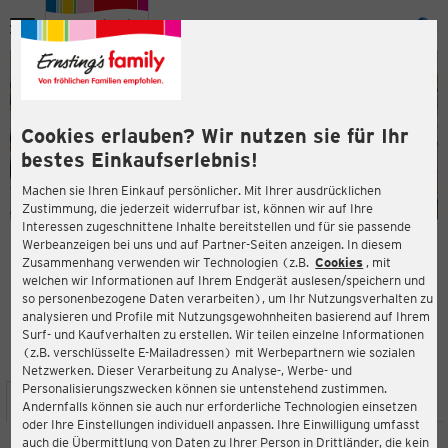
Menü
ießen
ießen
Cookies erlauben? Wir nutzen sie für Ihr
bestes Einkaufserlebnis!
Machen sie Ihren Einkauf persönlicher. Mit Ihrer ausdrücklichen
Zustimmung, die jederzeit widerrufbar ist, können wir auf Ihre
Interessen zugeschnittene Inhalte bereitstellen und für sie passende
en
Werbeanzeigen bei uns und auf Partner-Seiten anzeigen. In diesem
Zusammenhang verwenden wir Technologien (z.B.
Cookies
, mit
ERNSTING'S FAMILY FILIALE
welchen wir Informationen auf Ihrem Endgerät auslesen/speichern und
Marktplatz 1
so personenbezogene Daten verarbeiten), um Ihr Nutzungsverhalten zu
75365 Calw
analysieren und Profile mit Nutzungsgewohnheiten basierend auf Ihrem
Surf- und Kaufverhalten zu erstellen. Wir teilen einzelne Informationen
(z.B. verschlüsselte E-Mailadressen) mit Werbepartnern wie sozialen
3,7
ießen
Bewertung:
Netzwerken. Dieser Verarbeitung zu Analyse-, Werbe- und
Personalisierungszwecken können sie untenstehend zustimmen.
STANDORT
SERVICES
SORTIMENT
AKTIONEN
Andernfalls können sie auch nur erforderliche Technologien einsetzen
oder Ihre Einstellungen individuell anpassen. Ihre Einwilligung umfasst
auch die Übermittlung von Daten zu Ihrer Person in Drittländer, die kein