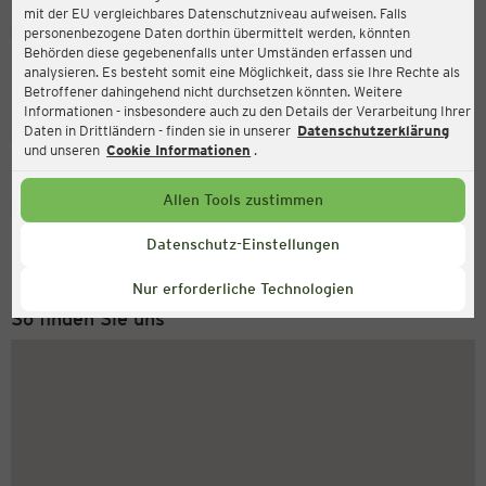
mit der EU vergleichbares Datenschutzniveau aufweisen. Falls
Ernsting's family
personenbezogene Daten dorthin übermittelt werden, könnten
Behörden diese gegebenenfalls unter Umständen erfassen und
Marktplatz 1, 75365 Calw
analysieren. Es besteht somit eine Möglichkeit, dass sie Ihre Rechte als
Betroffener dahingehend nicht durchsetzen könnten. Weitere
Informationen - insbesondere auch zu den Details der Verarbeitung Ihrer
Daten in Drittländern - finden sie in unserer
Datenschutzerklärung
Geschlossen
Aktuell:
und unseren
Cookie Informationen
.
Allen Tools zustimmen
Service Hotline
+49 (0) 2546 / 98 999 98
Datenschutz-Einstellungen
Montag bis Freitag 8-18 Uhr
Nur erforderliche Technologien
So finden Sie uns