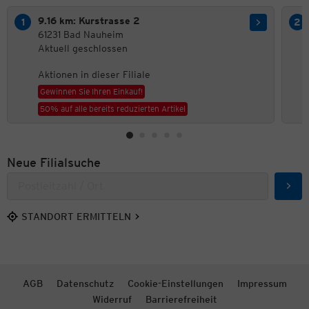
9.16 km: Kurstrasse 2
61231 Bad Nauheim
Aktuell geschlossen
Aktionen in dieser Filiale
Gewinnen Sie Ihren Einkauf!
50% auf alle bereits reduzierten Artikel
Neue Filialsuche
Such
STANDORT ERMITTELN
AGB
Datenschutz
Cookie-Einstellungen
Impressum
Widerruf
Barrierefreiheit