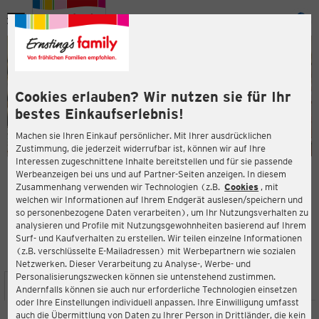
Menü
ießen
ießen
Cookies erlauben? Wir nutzen sie für Ihr
bestes Einkaufserlebnis!
Machen sie Ihren Einkauf persönlicher. Mit Ihrer ausdrücklichen
Zustimmung, die jederzeit widerrufbar ist, können wir auf Ihre
Interessen zugeschnittene Inhalte bereitstellen und für sie passende
en
Werbeanzeigen bei uns und auf Partner-Seiten anzeigen. In diesem
Zusammenhang verwenden wir Technologien (z.B.
Cookies
, mit
ERNSTING'S FAMILY FILIALE
welchen wir Informationen auf Ihrem Endgerät auslesen/speichern und
Weiseler Straße 3
so personenbezogene Daten verarbeiten), um Ihr Nutzungsverhalten zu
35510 Butzbach
analysieren und Profile mit Nutzungsgewohnheiten basierend auf Ihrem
Surf- und Kaufverhalten zu erstellen. Wir teilen einzelne Informationen
(z.B. verschlüsselte E-Mailadressen) mit Werbepartnern wie sozialen
3,9
ießen
Bewertung:
Netzwerken. Dieser Verarbeitung zu Analyse-, Werbe- und
Personalisierungszwecken können sie untenstehend zustimmen.
STANDORT
SERVICES
SORTIMENT
AKTIONEN
Andernfalls können sie auch nur erforderliche Technologien einsetzen
oder Ihre Einstellungen individuell anpassen. Ihre Einwilligung umfasst
auch die Übermittlung von Daten zu Ihrer Person in Drittländer, die kein