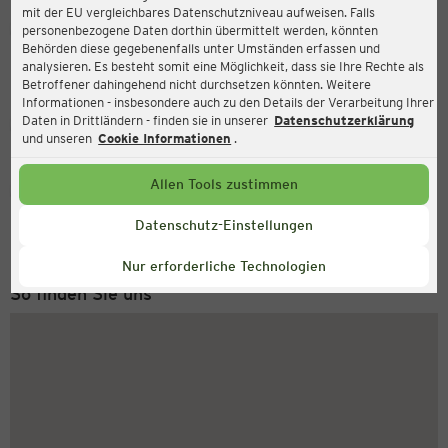
mit der EU vergleichbares Datenschutzniveau aufweisen. Falls
Ernsting's family
personenbezogene Daten dorthin übermittelt werden, könnten
Behörden diese gegebenenfalls unter Umständen erfassen und
Weiseler Straße 3, 35510 Butzbach
analysieren. Es besteht somit eine Möglichkeit, dass sie Ihre Rechte als
Betroffener dahingehend nicht durchsetzen könnten. Weitere
Informationen - insbesondere auch zu den Details der Verarbeitung Ihrer
Daten in Drittländern - finden sie in unserer
Datenschutzerklärung
Geschlossen
Aktuell:
und unseren
Cookie Informationen
.
Allen Tools zustimmen
Service Hotline
+49 (0) 2546 / 98 999 98
Datenschutz-Einstellungen
Montag bis Freitag 8-18 Uhr
Nur erforderliche Technologien
So finden Sie uns