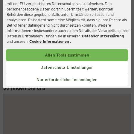
mit der EU vergleichbares Datenschutzniveau aufweisen. Falls
Ernsting's family
personenbezogene Daten dorthin übermittelt werden, könnten
Behörden diese gegebenenfalls unter Umständen erfassen und
Markt 15, 39288 Burg bei Magdeburg
analysieren. Es besteht somit eine Möglichkeit, dass sie Ihre Rechte als
Betroffener dahingehend nicht durchsetzen könnten. Weitere
Informationen - insbesondere auch zu den Details der Verarbeitung Ihrer
Daten in Drittländern - finden sie in unserer
Datenschutzerklärung
Geschlossen
Aktuell:
und unseren
Cookie Informationen
.
Allen Tools zustimmen
Service Hotline
+49 (0) 2546 / 98 999 98
Datenschutz-Einstellungen
Montag bis Freitag 8-18 Uhr
Nur erforderliche Technologien
So finden Sie uns