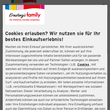
Menü
ießen
ießen
Cookies erlauben? Wir nutzen sie für Ihr
bestes Einkaufserlebnis!
Machen sie Ihren Einkauf persönlicher. Mit Ihrer ausdrücklichen
Zustimmung, die jederzeit widerrufbar ist, können wir auf Ihre
Interessen zugeschnittene Inhalte bereitstellen und für sie passende
en
Werbeanzeigen bei uns und auf Partner-Seiten anzeigen. In diesem
Zusammenhang verwenden wir Technologien (z.B.
Cookies
, mit
ERNSTING'S FAMILY FILIALE
welchen wir Informationen auf Ihrem Endgerät auslesen/speichern und
Markt 15
so personenbezogene Daten verarbeiten), um Ihr Nutzungsverhalten zu
39288 Burg bei Magdeburg
analysieren und Profile mit Nutzungsgewohnheiten basierend auf Ihrem
Surf- und Kaufverhalten zu erstellen. Wir teilen einzelne Informationen
(z.B. verschlüsselte E-Mailadressen) mit Werbepartnern wie sozialen
4,6
ießen
Bewertung:
Netzwerken. Dieser Verarbeitung zu Analyse-, Werbe- und
Personalisierungszwecken können sie untenstehend zustimmen.
STANDORT
SERVICES
SORTIMENT
AKTIONEN
Andernfalls können sie auch nur erforderliche Technologien einsetzen
oder Ihre Einstellungen individuell anpassen. Ihre Einwilligung umfasst
auch die Übermittlung von Daten zu Ihrer Person in Drittländer, die kein