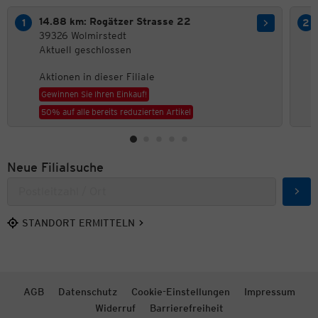
14.88 km: Rogätzer Strasse 22
39326 Wolmirstedt
Aktuell geschlossen
Aktionen in dieser Filiale
Gewinnen Sie Ihren Einkauf!
50% auf alle bereits reduzierten Artikel
Neue Filialsuche
Such
STANDORT ERMITTELN
AGB
Datenschutz
Cookie-Einstellungen
Impressum
Widerruf
Barrierefreiheit