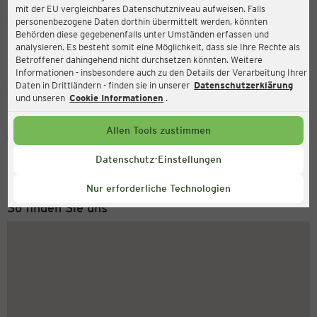
mit der EU vergleichbares Datenschutzniveau aufweisen. Falls
Ernsting's family
personenbezogene Daten dorthin übermittelt werden, könnten
Behörden diese gegebenenfalls unter Umständen erfassen und
Hofstraße 1, 74722 Buchen (Odenwald)
analysieren. Es besteht somit eine Möglichkeit, dass sie Ihre Rechte als
Betroffener dahingehend nicht durchsetzen könnten. Weitere
Informationen - insbesondere auch zu den Details der Verarbeitung Ihrer
Daten in Drittländern - finden sie in unserer
Datenschutzerklärung
Geschlossen
Aktuell:
und unseren
Cookie Informationen
.
Allen Tools zustimmen
Service Hotline
+49 (0) 2546 / 98 999 98
Datenschutz-Einstellungen
Montag bis Freitag 8-18 Uhr
Nur erforderliche Technologien
So finden Sie uns