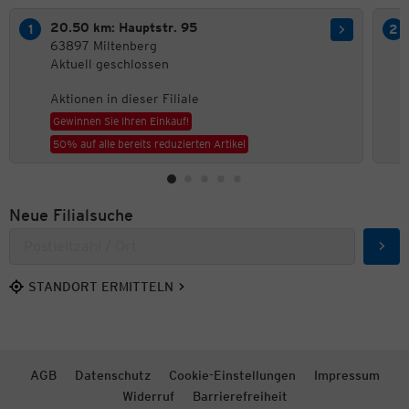
20.50 km: Hauptstr. 95
63897 Miltenberg
Aktuell geschlossen
Aktionen in dieser Filiale
Gewinnen Sie Ihren Einkauf!
50% auf alle bereits reduzierten Artikel
Neue Filialsuche
Such
STANDORT ERMITTELN
AGB
Datenschutz
Cookie-Einstellungen
Impressum
Widerruf
Barrierefreiheit