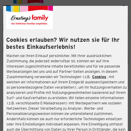
Menü
ießen
ießen
Cookies erlauben? Wir nutzen sie für Ihr
bestes Einkaufserlebnis!
Machen sie Ihren Einkauf persönlicher. Mit Ihrer ausdrücklichen
Zustimmung, die jederzeit widerrufbar ist, können wir auf Ihre
Interessen zugeschnittene Inhalte bereitstellen und für sie passende
en
Werbeanzeigen bei uns und auf Partner-Seiten anzeigen. In diesem
Zusammenhang verwenden wir Technologien (z.B.
Cookies
, mit
ERNSTING'S FAMILY FILIALE
welchen wir Informationen auf Ihrem Endgerät auslesen/speichern und
Hofstraße 1
so personenbezogene Daten verarbeiten), um Ihr Nutzungsverhalten zu
74722 Buchen (Odenwald)
analysieren und Profile mit Nutzungsgewohnheiten basierend auf Ihrem
Surf- und Kaufverhalten zu erstellen. Wir teilen einzelne Informationen
(z.B. verschlüsselte E-Mailadressen) mit Werbepartnern wie sozialen
4,4
ießen
Bewertung:
Netzwerken. Dieser Verarbeitung zu Analyse-, Werbe- und
Personalisierungszwecken können sie untenstehend zustimmen.
STANDORT
SERVICES
SORTIMENT
AKTIONEN
Andernfalls können sie auch nur erforderliche Technologien einsetzen
oder Ihre Einstellungen individuell anpassen. Ihre Einwilligung umfasst
auch die Übermittlung von Daten zu Ihrer Person in Drittländer, die kein