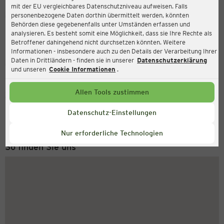
mit der EU vergleichbares Datenschutzniveau aufweisen. Falls
Ernsting's family
personenbezogene Daten dorthin übermittelt werden, könnten
Behörden diese gegebenenfalls unter Umständen erfassen und
Uhlstraße 100, 50321 Brühl
analysieren. Es besteht somit eine Möglichkeit, dass sie Ihre Rechte als
Betroffener dahingehend nicht durchsetzen könnten. Weitere
Informationen - insbesondere auch zu den Details der Verarbeitung Ihrer
Daten in Drittländern - finden sie in unserer
Datenschutzerklärung
Geschlossen
Aktuell:
und unseren
Cookie Informationen
.
Allen Tools zustimmen
Service Hotline
+49 (0) 2546 / 98 999 98
Datenschutz-Einstellungen
Montag bis Freitag 8-18 Uhr
Nur erforderliche Technologien
So finden Sie uns