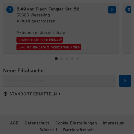
5.49 km: Flach-Fengler-Str. 58
50389 Wesseling
Aktuell geschlossen
Aktionen in dieser Filiale
Gewinnen Sie Ihren Einkauf!
50% auf alle bereits reduzierten Artikel
Neue Filialsuche
Such
STANDORT ERMITTELN
AGB
Datenschutz
Cookie-Einstellungen
Impressum
Widerruf
Barrierefreiheit