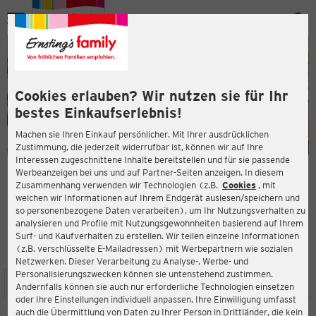
Menü
ießen
ießen
Cookies erlauben? Wir nutzen sie für Ihr
bestes Einkaufserlebnis!
Machen sie Ihren Einkauf persönlicher. Mit Ihrer ausdrücklichen
Zustimmung, die jederzeit widerrufbar ist, können wir auf Ihre
Interessen zugeschnittene Inhalte bereitstellen und für sie passende
en
Werbeanzeigen bei uns und auf Partner-Seiten anzeigen. In diesem
Zusammenhang verwenden wir Technologien (z.B.
Cookies
, mit
ERNSTING'S FAMILY FILIALE
welchen wir Informationen auf Ihrem Endgerät auslesen/speichern und
Uhlstraße 100
so personenbezogene Daten verarbeiten), um Ihr Nutzungsverhalten zu
50321 Brühl
analysieren und Profile mit Nutzungsgewohnheiten basierend auf Ihrem
Surf- und Kaufverhalten zu erstellen. Wir teilen einzelne Informationen
(z.B. verschlüsselte E-Mailadressen) mit Werbepartnern wie sozialen
3,7
ießen
Bewertung:
Netzwerken. Dieser Verarbeitung zu Analyse-, Werbe- und
Personalisierungszwecken können sie untenstehend zustimmen.
STANDORT
SERVICES
SORTIMENT
AKTIONEN
Andernfalls können sie auch nur erforderliche Technologien einsetzen
oder Ihre Einstellungen individuell anpassen. Ihre Einwilligung umfasst
auch die Übermittlung von Daten zu Ihrer Person in Drittländer, die kein