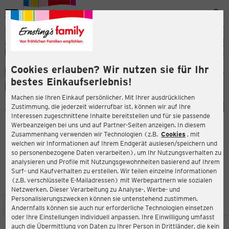
Menü
ießen
ießen
Cookies erlauben? Wir nutzen sie für Ihr
bestes Einkaufserlebnis!
Machen sie Ihren Einkauf persönlicher. Mit Ihrer ausdrücklichen
Zustimmung, die jederzeit widerrufbar ist, können wir auf Ihre
Interessen zugeschnittene Inhalte bereitstellen und für sie passende
en
Werbeanzeigen bei uns und auf Partner-Seiten anzeigen. In diesem
Zusammenhang verwenden wir Technologien (z.B.
Cookies
, mit
ERNSTING'S FAMILY FILIALE
welchen wir Informationen auf Ihrem Endgerät auslesen/speichern und
Mannheimer Landstraße 2
so personenbezogene Daten verarbeiten), um Ihr Nutzungsverhalten zu
68782 Brühl
analysieren und Profile mit Nutzungsgewohnheiten basierend auf Ihrem
Surf- und Kaufverhalten zu erstellen. Wir teilen einzelne Informationen
(z.B. verschlüsselte E-Mailadressen) mit Werbepartnern wie sozialen
4,1
ießen
Bewertung:
Netzwerken. Dieser Verarbeitung zu Analyse-, Werbe- und
Personalisierungszwecken können sie untenstehend zustimmen.
STANDORT
SERVICES
SORTIMENT
AKTIONEN
Andernfalls können sie auch nur erforderliche Technologien einsetzen
oder Ihre Einstellungen individuell anpassen. Ihre Einwilligung umfasst
auch die Übermittlung von Daten zu Ihrer Person in Drittländer, die kein