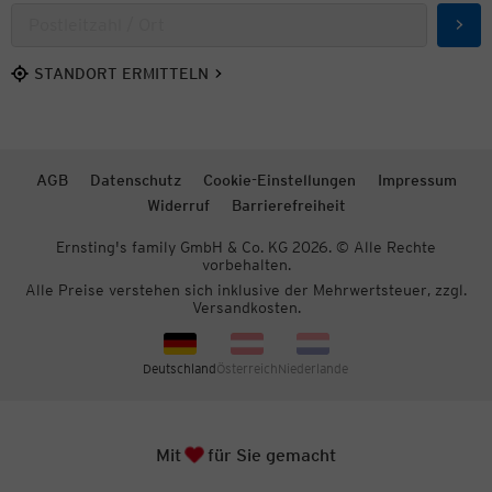
Such
STANDORT ERMITTELN
AGB
Datenschutz
Cookie-Einstellungen
Impressum
Widerruf
Barrierefreiheit
Ernsting's family GmbH & Co. KG 2026. © Alle Rechte
vorbehalten.
Alle Preise verstehen sich inklusive der Mehrwertsteuer, zzgl.
Versandkosten.
Deutschland
Österreich
Niederlande
Herz
Zum S
Mit
für Sie gemacht