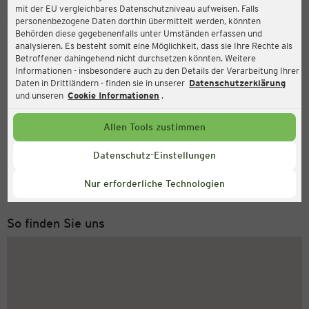
mit der EU vergleichbares Datenschutzniveau aufweisen. Falls
Ernsting's family
personenbezogene Daten dorthin übermittelt werden, könnten
Behörden diese gegebenenfalls unter Umständen erfassen und
Mannheimer Landstraße 2, 68782 Brühl
analysieren. Es besteht somit eine Möglichkeit, dass sie Ihre Rechte als
Betroffener dahingehend nicht durchsetzen könnten. Weitere
Informationen - insbesondere auch zu den Details der Verarbeitung Ihrer
Daten in Drittländern - finden sie in unserer
Datenschutzerklärung
und unseren
Cookie Informationen
.
Allen Tools zustimmen
Service Hotline
Datenschutz-Einstellungen
+49 (0) 2546 / 98 999 98
Nur erforderliche Technologien
Montag bis Freitag 8-18 Uhr
So finden Sie uns