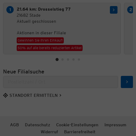
21.64 km: Drosselstieg 77
21682 Stade
Aktuell geschlossen
Aktionen in dieser Filiale
Gewinnen Sie Ihren Einkauf!
50% auf alle bereits reduzierten Artikel
Neue Filialsuche
Such
STANDORT ERMITTELN
AGB
Datenschutz
Cookie-Einstellungen
Impressum
Widerruf
Barrierefreiheit