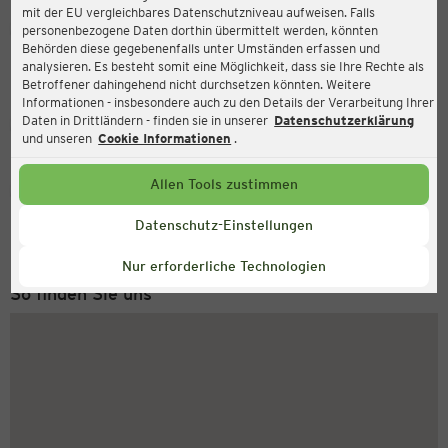
mit der EU vergleichbares Datenschutzniveau aufweisen. Falls
Ernsting's family
personenbezogene Daten dorthin übermittelt werden, könnten
Behörden diese gegebenenfalls unter Umständen erfassen und
Marktstraße 29, 27432 Bremervörde
analysieren. Es besteht somit eine Möglichkeit, dass sie Ihre Rechte als
Betroffener dahingehend nicht durchsetzen könnten. Weitere
Informationen - insbesondere auch zu den Details der Verarbeitung Ihrer
Daten in Drittländern - finden sie in unserer
Datenschutzerklärung
Geschlossen
Aktuell:
und unseren
Cookie Informationen
.
Allen Tools zustimmen
Service Hotline
+49 (0) 2546 / 98 999 98
Datenschutz-Einstellungen
Montag bis Freitag 8-18 Uhr
Nur erforderliche Technologien
So finden Sie uns