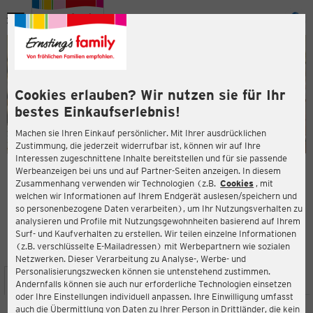
Menü
ießen
ießen
Cookies erlauben? Wir nutzen sie für Ihr
bestes Einkaufserlebnis!
Machen sie Ihren Einkauf persönlicher. Mit Ihrer ausdrücklichen
Zustimmung, die jederzeit widerrufbar ist, können wir auf Ihre
Interessen zugeschnittene Inhalte bereitstellen und für sie passende
en
Werbeanzeigen bei uns und auf Partner-Seiten anzeigen. In diesem
Zusammenhang verwenden wir Technologien (z.B.
Cookies
, mit
ERNSTING'S FAMILY FILIALE
welchen wir Informationen auf Ihrem Endgerät auslesen/speichern und
Marktstraße 29
so personenbezogene Daten verarbeiten), um Ihr Nutzungsverhalten zu
27432 Bremervörde
analysieren und Profile mit Nutzungsgewohnheiten basierend auf Ihrem
Surf- und Kaufverhalten zu erstellen. Wir teilen einzelne Informationen
(z.B. verschlüsselte E-Mailadressen) mit Werbepartnern wie sozialen
4,1
ießen
Bewertung:
Netzwerken. Dieser Verarbeitung zu Analyse-, Werbe- und
Personalisierungszwecken können sie untenstehend zustimmen.
STANDORT
SERVICES
SORTIMENT
AKTIONEN
Andernfalls können sie auch nur erforderliche Technologien einsetzen
oder Ihre Einstellungen individuell anpassen. Ihre Einwilligung umfasst
auch die Übermittlung von Daten zu Ihrer Person in Drittländer, die kein