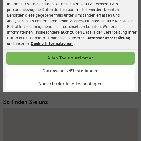
mit der EU vergleichbares Datenschutzniveau aufweisen. Falls
Ernsting's family
personenbezogene Daten dorthin übermittelt werden, könnten
Behörden diese gegebenenfalls unter Umständen erfassen und
Stockholmer Straße 31a, 28719 Bremen
analysieren. Es besteht somit eine Möglichkeit, dass sie Ihre Rechte als
Betroffener dahingehend nicht durchsetzen könnten. Weitere
Informationen - insbesondere auch zu den Details der Verarbeitung Ihrer
Daten in Drittländern - finden sie in unserer
Datenschutzerklärung
Geöffnet
Aktuell:
und unseren
Cookie Informationen
.
Öffnungszeiten heute:
09:00 - 18:30
Allen Tools zustimmen
Service Hotline
Datenschutz-Einstellungen
+49 (0) 2546 / 98 999 98
Nur erforderliche Technologien
Montag bis Freitag 8-18 Uhr
So finden Sie uns