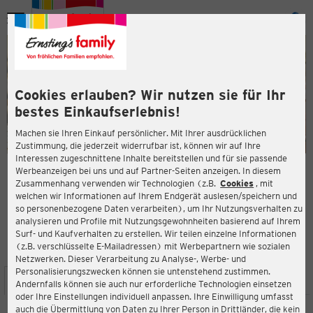
Menü
ießen
ießen
Cookies erlauben? Wir nutzen sie für Ihr
bestes Einkaufserlebnis!
Machen sie Ihren Einkauf persönlicher. Mit Ihrer ausdrücklichen
Zustimmung, die jederzeit widerrufbar ist, können wir auf Ihre
Interessen zugeschnittene Inhalte bereitstellen und für sie passende
en
Werbeanzeigen bei uns und auf Partner-Seiten anzeigen. In diesem
Zusammenhang verwenden wir Technologien (z.B.
Cookies
, mit
ERNSTING'S FAMILY FILIALE
welchen wir Informationen auf Ihrem Endgerät auslesen/speichern und
Stockholmer Straße 31a
so personenbezogene Daten verarbeiten), um Ihr Nutzungsverhalten zu
28719 Bremen
analysieren und Profile mit Nutzungsgewohnheiten basierend auf Ihrem
Surf- und Kaufverhalten zu erstellen. Wir teilen einzelne Informationen
(z.B. verschlüsselte E-Mailadressen) mit Werbepartnern wie sozialen
4,1
ießen
Bewertung:
Netzwerken. Dieser Verarbeitung zu Analyse-, Werbe- und
Personalisierungszwecken können sie untenstehend zustimmen.
STANDORT
SERVICES
SORTIMENT
AKTIONEN
Andernfalls können sie auch nur erforderliche Technologien einsetzen
oder Ihre Einstellungen individuell anpassen. Ihre Einwilligung umfasst
auch die Übermittlung von Daten zu Ihrer Person in Drittländer, die kein