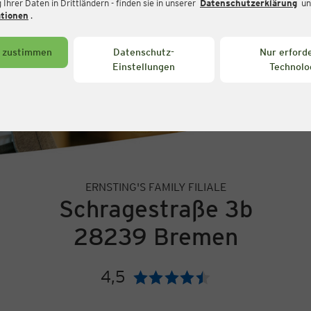
Ihrer Daten in Drittländern - finden sie in unserer
Datenschutzerklärung
un
ationen
.
s zustimmen
Datenschutz-
Nur erforde
Einstellungen
Technolo
ERNSTING'S FAMILY FILIALE
Schragestraße 3b
28239 Bremen
4,5
Bewertung: