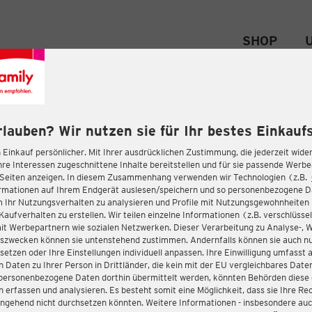
SHOP
rlauben? Wir nutzen sie für Ihr bestes Einkaufs
 Einkauf persönlicher. Mit Ihrer ausdrücklichen Zustimmung, die jederzeit wider
hre Interessen zugeschnittene Inhalte bereitstellen und für sie passende Werb
-Seiten anzeigen. In diesem Zusammenhang verwenden wir Technologien (z.B.
ormationen auf Ihrem Endgerät auslesen/speichern und so personenbezogene 
m Ihr Nutzungsverhalten zu analysieren und Profile mit Nutzungsgewohnheiten 
Kaufverhalten zu erstellen. Wir teilen einzelne Informationen (z.B. verschlüssel
it Werbepartnern wie sozialen Netzwerken. Dieser Verarbeitung zu Analyse-, 
gszwecken können sie untenstehend zustimmen. Andernfalls können sie auch nu
setzen oder Ihre Einstellungen individuell anpassen. Ihre Einwilligung umfasst 
 Daten zu Ihrer Person in Drittländer, die kein mit der EU vergleichbares Dat
s personenbezogene Daten dorthin übermittelt werden, könnten Behörden diese
erfassen und analysieren. Es besteht somit eine Möglichkeit, dass sie Ihre Rec
ngehend nicht durchsetzen könnten. Weitere Informationen - insbesondere auc