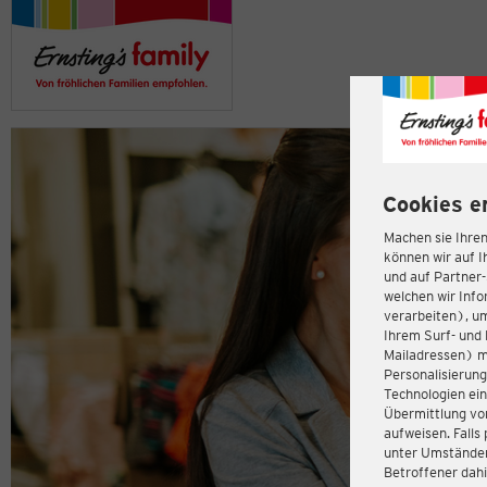
Cookies e
Machen sie Ihren
können wir auf I
und auf Partner
welchen wir Inf
verarbeiten), u
Ihrem Surf- und 
Mailadressen) m
Personalisierun
Technologien ein
Übermittlung von
aufweisen. Fall
unter Umständen 
Betroffener dahi