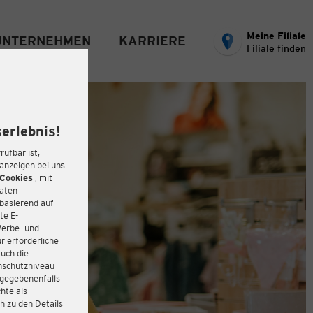
Meine Filiale
UNTERNEHMEN
KARRIERE
Filiale finden
erlebnis!
rufbar ist,
eanzeigen bei uns
Cookies
, mit
Daten
basierend auf
te E-
Werbe- und
r erforderliche
auch die
enschutzniveau
 gegebenenfalls
hte als
h zu den Details