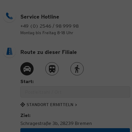
Service Hotline
+49 (0) 2546 / 98 999 98
Montag bis Freitag 8-18 Uhr
Route zu dieser Filiale
Route per Auto
Route per Zug
Route zu Fuß
Start:
STANDORT ERMITTELN
Ziel:
Schragestraße 3b, 28239 Bremen