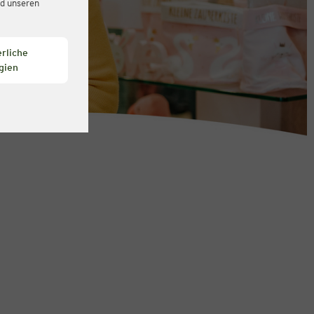
d unseren
rliche
gien