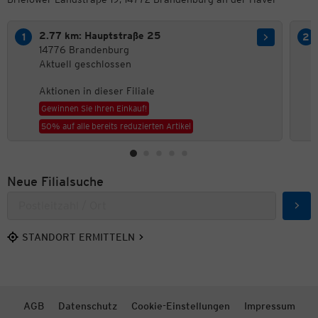
2.77 km: Hauptstraße 25
14776 Brandenburg
Aktuell geschlossen
Aktionen in dieser Filiale
Gewinnen Sie Ihren Einkauf!
50% auf alle bereits reduzierten Artikel
Neue Filialsuche
Such
STANDORT ERMITTELN
AGB
Datenschutz
Cookie-Einstellungen
Impressum