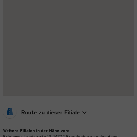
Route zu dieser Filiale
Weitere Filialen in der Nähe von:
Brielower Landstraße 19, 14772 Brandenburg an der Havel