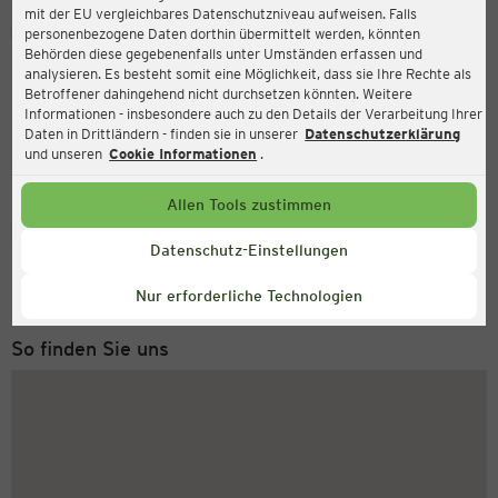
mit der EU vergleichbares Datenschutzniveau aufweisen. Falls
Ernsting's family
personenbezogene Daten dorthin übermittelt werden, könnten
Behörden diese gegebenenfalls unter Umständen erfassen und
Brielower Landstraße 19, 14772 Brandenburg an der
analysieren. Es besteht somit eine Möglichkeit, dass sie Ihre Rechte als
Havel
Betroffener dahingehend nicht durchsetzen könnten. Weitere
Informationen - insbesondere auch zu den Details der Verarbeitung Ihrer
Daten in Drittländern - finden sie in unserer
Datenschutzerklärung
und unseren
Cookie Informationen
.
Geschlossen
Aktuell:
Allen Tools zustimmen
Service Hotline
Datenschutz-Einstellungen
+49 (0) 2546 / 98 999 98
Montag bis Freitag 8-18 Uhr
Nur erforderliche Technologien
So finden Sie uns