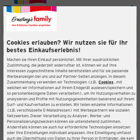
Menü
ießen
ießen
Cookies erlauben? Wir nutzen sie für Ihr
bestes Einkaufserlebnis!
Machen sie Ihren Einkauf persönlicher. Mit Ihrer ausdrücklichen
Zustimmung, die jederzeit widerrufbar ist, können wir auf Ihre
Interessen zugeschnittene Inhalte bereitstellen und für sie passende
en
Werbeanzeigen bei uns und auf Partner-Seiten anzeigen. In diesem
Zusammenhang verwenden wir Technologien (z.B.
Cookies
, mit
ERNSTING'S FAMILY FILIALE
welchen wir Informationen auf Ihrem Endgerät auslesen/speichern und
Brielower Landstraße 19
so personenbezogene Daten verarbeiten), um Ihr Nutzungsverhalten zu
14772 Brandenburg an der Havel
analysieren und Profile mit Nutzungsgewohnheiten basierend auf Ihrem
Surf- und Kaufverhalten zu erstellen. Wir teilen einzelne Informationen
(z.B. verschlüsselte E-Mailadressen) mit Werbepartnern wie sozialen
4,6
ießen
Bewertung:
Netzwerken. Dieser Verarbeitung zu Analyse-, Werbe- und
Personalisierungszwecken können sie untenstehend zustimmen.
STANDORT
SERVICES
SORTIMENT
AKTIONEN
Andernfalls können sie auch nur erforderliche Technologien einsetzen
oder Ihre Einstellungen individuell anpassen. Ihre Einwilligung umfasst
auch die Übermittlung von Daten zu Ihrer Person in Drittländer, die kein