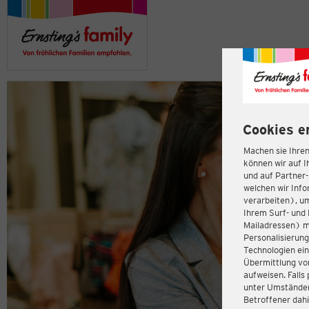
Cookies e
Machen sie Ihren
können wir auf I
und auf Partner
welchen wir Inf
verarbeiten), u
Ihrem Surf- und 
Mailadressen) m
Personalisierun
Technologien ein
Übermittlung von
aufweisen. Fall
unter Umständen 
Betroffener dahi