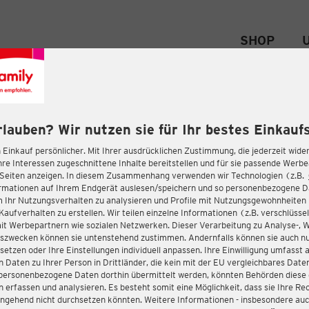
SHOP
rlauben? Wir nutzen sie für Ihr bestes Einkaufs
 Einkauf persönlicher. Mit Ihrer ausdrücklichen Zustimmung, die jederzeit wider
hre Interessen zugeschnittene Inhalte bereitstellen und für sie passende Werb
-Seiten anzeigen. In diesem Zusammenhang verwenden wir Technologien (z.B.
ormationen auf Ihrem Endgerät auslesen/speichern und so personenbezogene 
m Ihr Nutzungsverhalten zu analysieren und Profile mit Nutzungsgewohnheiten 
Kaufverhalten zu erstellen. Wir teilen einzelne Informationen (z.B. verschlüssel
it Werbepartnern wie sozialen Netzwerken. Dieser Verarbeitung zu Analyse-, 
gszwecken können sie untenstehend zustimmen. Andernfalls können sie auch nu
setzen oder Ihre Einstellungen individuell anpassen. Ihre Einwilligung umfasst 
 Daten zu Ihrer Person in Drittländer, die kein mit der EU vergleichbares Dat
s personenbezogene Daten dorthin übermittelt werden, könnten Behörden diese
erfassen und analysieren. Es besteht somit eine Möglichkeit, dass sie Ihre Rec
ngehend nicht durchsetzen könnten. Weitere Informationen - insbesondere auc