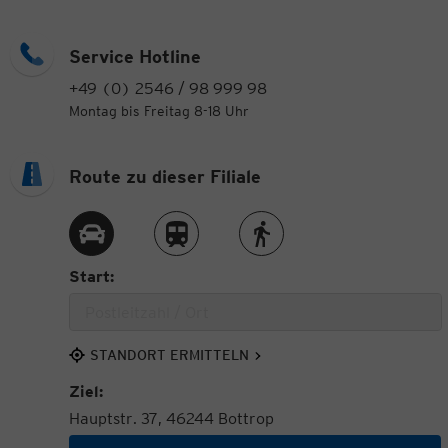
Service Hotline
+49 (0) 2546 / 98 999 98
Montag bis Freitag 8-18 Uhr
Route zu dieser Filiale
Route per Auto
Route per Zug
Route zu Fuß
Start:
STANDORT ERMITTELN
Ziel:
Hauptstr. 37, 46244 Bottrop