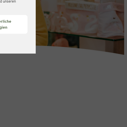
d unseren
rliche
gien