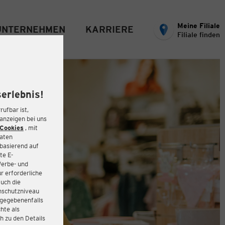
Meine Filiale
UNTERNEHMEN
KARRIERE
Filiale finden
erlebnis!
rufbar ist,
eanzeigen bei uns
Cookies
, mit
Daten
basierend auf
te E-
Werbe- und
r erforderliche
auch die
enschutzniveau
 gegebenenfalls
hte als
h zu den Details