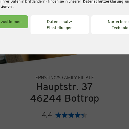
Ihrer Daten in Drittländern - finden sie in unserer
Datenschutzerklärung
un
ationen
.
s zustimmen
Datenschutz-
Nur erforde
Einstellungen
Technolo
ERNSTING'S FAMILY FILIALE
Hauptstr. 37
46244 Bottrop
4,4
Bewertung: