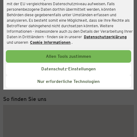
mit der EU vergleichbares Datenschutzniveau aufweisen. Falls
Ernsting's family
personenbezogene Daten dorthin übermittelt werden, könnten
Behörden diese gegebenenfalls unter Umständen erfassen und
Oppelner Straße 128, 53119 Bonn
analysieren. Es besteht somit eine Möglichkeit, dass sie Ihre Rechte als
Betroffener dahingehend nicht durchsetzen könnten. Weitere
Informationen - insbesondere auch zu den Details der Verarbeitung Ihrer
Daten in Drittländern - finden sie in unserer
Datenschutzerklärung
Geöffnet
Aktuell:
und unseren
Cookie Informationen
.
Öffnungszeiten heute:
09:00 - 20:00
Allen Tools zustimmen
Service Hotline
Datenschutz-Einstellungen
+49 (0) 2546 / 98 999 98
Nur erforderliche Technologien
Montag bis Freitag 8-18 Uhr
So finden Sie uns