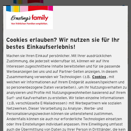
Menü
ießen
ießen
Cookies erlauben? Wir nutzen sie für Ihr
bestes Einkaufserlebnis!
Machen sie Ihren Einkauf persönlicher. Mit Ihrer ausdrücklichen
Zustimmung, die jederzeit widerrufbar ist, können wir auf Ihre
Interessen zugeschnittene Inhalte bereitstellen und für sie passende
en
Werbeanzeigen bei uns und auf Partner-Seiten anzeigen. In diesem
Zusammenhang verwenden wir Technologien (z.B.
Cookies
, mit
ERNSTING'S FAMILY FILIALE
welchen wir Informationen auf Ihrem Endgerät auslesen/speichern und
Oppelner Straße 128
so personenbezogene Daten verarbeiten), um Ihr Nutzungsverhalten zu
53119 Bonn
analysieren und Profile mit Nutzungsgewohnheiten basierend auf Ihrem
Surf- und Kaufverhalten zu erstellen. Wir teilen einzelne Informationen
(z.B. verschlüsselte E-Mailadressen) mit Werbepartnern wie sozialen
4,1
ießen
Bewertung:
Netzwerken. Dieser Verarbeitung zu Analyse-, Werbe- und
Personalisierungszwecken können sie untenstehend zustimmen.
STANDORT
SERVICES
SORTIMENT
AKTIONEN
Andernfalls können sie auch nur erforderliche Technologien einsetzen
oder Ihre Einstellungen individuell anpassen. Ihre Einwilligung umfasst
auch die Übermittlung von Daten zu Ihrer Person in Drittländer, die kein