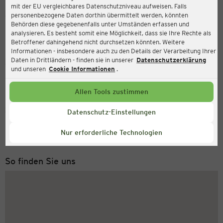
mit der EU vergleichbares Datenschutzniveau aufweisen. Falls
Ernsting's family
personenbezogene Daten dorthin übermittelt werden, könnten
Behörden diese gegebenenfalls unter Umständen erfassen und
Wolfgang-Brumme-Allee 27, 71034 Böblingen
analysieren. Es besteht somit eine Möglichkeit, dass sie Ihre Rechte als
Betroffener dahingehend nicht durchsetzen könnten. Weitere
Informationen - insbesondere auch zu den Details der Verarbeitung Ihrer
Daten in Drittländern - finden sie in unserer
Datenschutzerklärung
Geöffnet
Aktuell:
und unseren
Cookie Informationen
.
Öffnungszeiten heute:
09:30 - 20:00
Allen Tools zustimmen
Service Hotline
Datenschutz-Einstellungen
+49 (0) 2546 / 98 999 98
Nur erforderliche Technologien
Montag bis Freitag 8-18 Uhr
So finden Sie uns