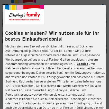
Menü
ießen
ießen
Cookies erlauben? Wir nutzen sie für Ihr
bestes Einkaufserlebnis!
Machen sie Ihren Einkauf persönlicher. Mit Ihrer ausdrücklichen
Zustimmung, die jederzeit widerrufbar ist, können wir auf Ihre
Interessen zugeschnittene Inhalte bereitstellen und für sie passende
en
Werbeanzeigen bei uns und auf Partner-Seiten anzeigen. In diesem
Zusammenhang verwenden wir Technologien (z.B.
Cookies
, mit
ERNSTING'S FAMILY FILIALE
welchen wir Informationen auf Ihrem Endgerät auslesen/speichern und
Wolfgang-Brumme-Allee 27
so personenbezogene Daten verarbeiten), um Ihr Nutzungsverhalten zu
71034 Böblingen
analysieren und Profile mit Nutzungsgewohnheiten basierend auf Ihrem
Surf- und Kaufverhalten zu erstellen. Wir teilen einzelne Informationen
(z.B. verschlüsselte E-Mailadressen) mit Werbepartnern wie sozialen
4,1
ießen
Bewertung:
Netzwerken. Dieser Verarbeitung zu Analyse-, Werbe- und
Personalisierungszwecken können sie untenstehend zustimmen.
STANDORT
SERVICES
SORTIMENT
AKTIONEN
Andernfalls können sie auch nur erforderliche Technologien einsetzen
oder Ihre Einstellungen individuell anpassen. Ihre Einwilligung umfasst
auch die Übermittlung von Daten zu Ihrer Person in Drittländer, die kein