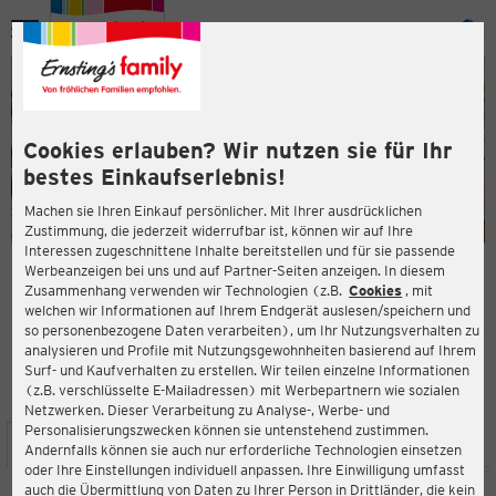
Menü
ießen
ießen
Cookies erlauben? Wir nutzen sie für Ihr
bestes Einkaufserlebnis!
Machen sie Ihren Einkauf persönlicher. Mit Ihrer ausdrücklichen
Zustimmung, die jederzeit widerrufbar ist, können wir auf Ihre
Interessen zugeschnittene Inhalte bereitstellen und für sie passende
en
Werbeanzeigen bei uns und auf Partner-Seiten anzeigen. In diesem
Zusammenhang verwenden wir Technologien (z.B.
Cookies
, mit
ERNSTING'S FAMILY FILIALE
welchen wir Informationen auf Ihrem Endgerät auslesen/speichern und
Dorstener Straße 400a
so personenbezogene Daten verarbeiten), um Ihr Nutzungsverhalten zu
44809 Bochum
analysieren und Profile mit Nutzungsgewohnheiten basierend auf Ihrem
Surf- und Kaufverhalten zu erstellen. Wir teilen einzelne Informationen
(z.B. verschlüsselte E-Mailadressen) mit Werbepartnern wie sozialen
3,9
ießen
Bewertung:
Netzwerken. Dieser Verarbeitung zu Analyse-, Werbe- und
Personalisierungszwecken können sie untenstehend zustimmen.
STANDORT
SERVICES
SORTIMENT
AKTIONEN
Andernfalls können sie auch nur erforderliche Technologien einsetzen
oder Ihre Einstellungen individuell anpassen. Ihre Einwilligung umfasst
auch die Übermittlung von Daten zu Ihrer Person in Drittländer, die kein