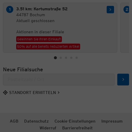
3.51 km: Kortumstraße 52
44787 Bochum
Aktuell geschlossen
Aktionen in dieser Filiale
Gewinnen Sie Ihren Einkauf!
50% auf alle bereits reduzierten Artikel
Neue Filialsuche
Such
STANDORT ERMITTELN
AGB
Datenschutz
Cookie-Einstellungen
Impressum
Widerruf
Barrierefreiheit