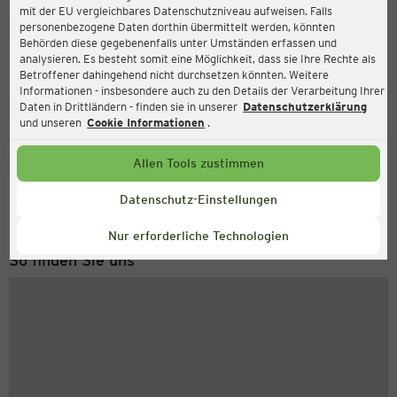
mit der EU vergleichbares Datenschutzniveau aufweisen. Falls
Ernsting's family
personenbezogene Daten dorthin übermittelt werden, könnten
Behörden diese gegebenenfalls unter Umständen erfassen und
Dorstener Straße 400a, 44809 Bochum
analysieren. Es besteht somit eine Möglichkeit, dass sie Ihre Rechte als
Betroffener dahingehend nicht durchsetzen könnten. Weitere
Informationen - insbesondere auch zu den Details der Verarbeitung Ihrer
Daten in Drittländern - finden sie in unserer
Datenschutzerklärung
Geschlossen
Aktuell:
und unseren
Cookie Informationen
.
Allen Tools zustimmen
Service Hotline
+49 (0) 2546 / 98 999 98
Datenschutz-Einstellungen
Montag bis Freitag 8-18 Uhr
Nur erforderliche Technologien
So finden Sie uns