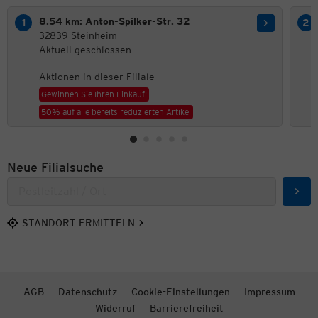
8.54 km: Anton-Spilker-Str. 32
32839 Steinheim
Aktuell geschlossen
Aktionen in dieser Filiale
Gewinnen Sie Ihren Einkauf!
50% auf alle bereits reduzierten Artikel
Neue Filialsuche
Such
STANDORT ERMITTELN
AGB
Datenschutz
Cookie-Einstellungen
Impressum
Widerruf
Barrierefreiheit