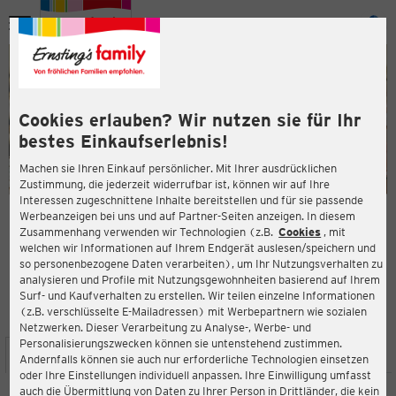
Menü
ießen
ießen
Cookies erlauben? Wir nutzen sie für Ihr
bestes Einkaufserlebnis!
Machen sie Ihren Einkauf persönlicher. Mit Ihrer ausdrücklichen
Zustimmung, die jederzeit widerrufbar ist, können wir auf Ihre
Interessen zugeschnittene Inhalte bereitstellen und für sie passende
en
Werbeanzeigen bei uns und auf Partner-Seiten anzeigen. In diesem
Zusammenhang verwenden wir Technologien (z.B.
Cookies
, mit
ERNSTING'S FAMILY FILIALE
welchen wir Informationen auf Ihrem Endgerät auslesen/speichern und
Langer Steinweg 7-9
so personenbezogene Daten verarbeiten), um Ihr Nutzungsverhalten zu
32825 Blomberg
analysieren und Profile mit Nutzungsgewohnheiten basierend auf Ihrem
Surf- und Kaufverhalten zu erstellen. Wir teilen einzelne Informationen
(z.B. verschlüsselte E-Mailadressen) mit Werbepartnern wie sozialen
3,8
ießen
Bewertung:
Netzwerken. Dieser Verarbeitung zu Analyse-, Werbe- und
Personalisierungszwecken können sie untenstehend zustimmen.
STANDORT
SERVICES
SORTIMENT
AKTIONEN
Andernfalls können sie auch nur erforderliche Technologien einsetzen
oder Ihre Einstellungen individuell anpassen. Ihre Einwilligung umfasst
auch die Übermittlung von Daten zu Ihrer Person in Drittländer, die kein