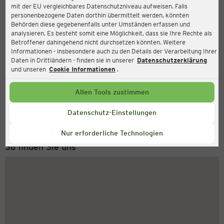
mit der EU vergleichbares Datenschutzniveau aufweisen. Falls
Ernsting's family
personenbezogene Daten dorthin übermittelt werden, könnten
Behörden diese gegebenenfalls unter Umständen erfassen und
Langer Steinweg 7-9, 32825 Blomberg
analysieren. Es besteht somit eine Möglichkeit, dass sie Ihre Rechte als
Betroffener dahingehend nicht durchsetzen könnten. Weitere
Informationen - insbesondere auch zu den Details der Verarbeitung Ihrer
Daten in Drittländern - finden sie in unserer
Datenschutzerklärung
Geschlossen
Aktuell:
und unseren
Cookie Informationen
.
Allen Tools zustimmen
Service Hotline
+49 (0) 2546 / 98 999 98
Datenschutz-Einstellungen
Montag bis Freitag 8-18 Uhr
Nur erforderliche Technologien
So finden Sie uns