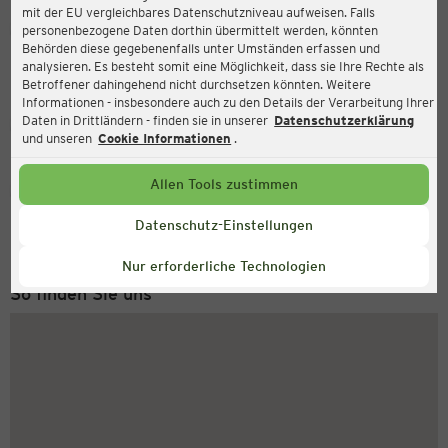
mit der EU vergleichbares Datenschutzniveau aufweisen. Falls
Ernsting's family
personenbezogene Daten dorthin übermittelt werden, könnten
Behörden diese gegebenenfalls unter Umständen erfassen und
Marktplatz 25, 88400 Biberach an der Riß
analysieren. Es besteht somit eine Möglichkeit, dass sie Ihre Rechte als
Betroffener dahingehend nicht durchsetzen könnten. Weitere
Informationen - insbesondere auch zu den Details der Verarbeitung Ihrer
Daten in Drittländern - finden sie in unserer
Datenschutzerklärung
Geschlossen
Aktuell:
und unseren
Cookie Informationen
.
Allen Tools zustimmen
Service Hotline
+49 (0) 2546 / 98 999 98
Datenschutz-Einstellungen
Montag bis Freitag 8-18 Uhr
Nur erforderliche Technologien
So finden Sie uns