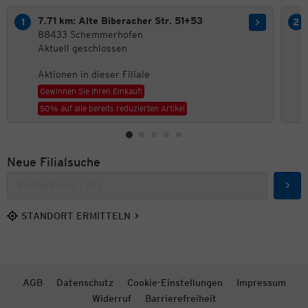
7.71 km: Alte Biberacher Str. 51+53
88433 Schemmerhofen
Aktuell geschlossen
Aktionen in dieser Filiale
Gewinnen Sie Ihren Einkauf!
50% auf alle bereits reduzierten Artikel
Neue Filialsuche
Such
STANDORT ERMITTELN
AGB
Datenschutz
Cookie-Einstellungen
Impressum
Widerruf
Barrierefreiheit