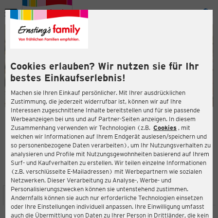
Menü
ießen
ießen
Cookies erlauben? Wir nutzen sie für Ihr
bestes Einkaufserlebnis!
Machen sie Ihren Einkauf persönlicher. Mit Ihrer ausdrücklichen
Zustimmung, die jederzeit widerrufbar ist, können wir auf Ihre
Interessen zugeschnittene Inhalte bereitstellen und für sie passende
en
Werbeanzeigen bei uns und auf Partner-Seiten anzeigen. In diesem
Zusammenhang verwenden wir Technologien (z.B.
Cookies
, mit
ERNSTING'S FAMILY FILIALE
welchen wir Informationen auf Ihrem Endgerät auslesen/speichern und
Marktplatz 25
so personenbezogene Daten verarbeiten), um Ihr Nutzungsverhalten zu
88400 Biberach an der Riß
analysieren und Profile mit Nutzungsgewohnheiten basierend auf Ihrem
Surf- und Kaufverhalten zu erstellen. Wir teilen einzelne Informationen
(z.B. verschlüsselte E-Mailadressen) mit Werbepartnern wie sozialen
4,5
ießen
Bewertung:
Netzwerken. Dieser Verarbeitung zu Analyse-, Werbe- und
Personalisierungszwecken können sie untenstehend zustimmen.
STANDORT
SERVICES
SORTIMENT
AKTIONEN
Andernfalls können sie auch nur erforderliche Technologien einsetzen
oder Ihre Einstellungen individuell anpassen. Ihre Einwilligung umfasst
auch die Übermittlung von Daten zu Ihrer Person in Drittländer, die kein