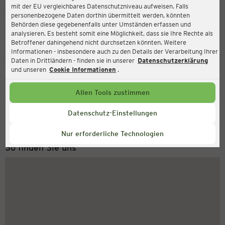
mit der EU vergleichbares Datenschutzniveau aufweisen. Falls
Ernsting's family
personenbezogene Daten dorthin übermittelt werden, könnten
Behörden diese gegebenenfalls unter Umständen erfassen und
Senftenberger Ring 5, 13439 Berlin
analysieren. Es besteht somit eine Möglichkeit, dass sie Ihre Rechte als
Betroffener dahingehend nicht durchsetzen könnten. Weitere
Informationen - insbesondere auch zu den Details der Verarbeitung Ihrer
Daten in Drittländern - finden sie in unserer
Datenschutzerklärung
Geschlossen
Aktuell:
und unseren
Cookie Informationen
.
Allen Tools zustimmen
Service Hotline
+49 (0) 2546 / 98 999 98
Datenschutz-Einstellungen
Montag bis Freitag 8-18 Uhr
Nur erforderliche Technologien
So finden Sie uns