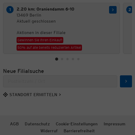
2.20 km: Oraniendamm 6-10
13469 Berlin
Aktuell geschlossen
Aktionen in dieser Filiale
Gewinnen Sie Ihren Einkauf!
50% auf alle bereits reduzierten Artikel
Neue Filialsuche
Such
STANDORT ERMITTELN
AGB
Datenschutz
Cookie-Einstellungen
Impressum
Widerruf
Barrierefreiheit