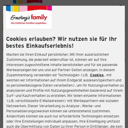
Menü
ießen
ießen
Cookies erlauben? Wir nutzen sie für Ihr
bestes Einkaufserlebnis!
Machen sie Ihren Einkauf persönlicher. Mit Ihrer ausdrücklichen
Zustimmung, die jederzeit widerrufbar ist, können wir auf Ihre
Interessen zugeschnittene Inhalte bereitstellen und für sie passende
en
Werbeanzeigen bei uns und auf Partner-Seiten anzeigen. In diesem
Zusammenhang verwenden wir Technologien (z.B.
Cookies
, mit
ERNSTING'S FAMILY FILIALE
welchen wir Informationen auf Ihrem Endgerät auslesen/speichern und
Senftenberger Ring 5
so personenbezogene Daten verarbeiten), um Ihr Nutzungsverhalten zu
13439 Berlin
analysieren und Profile mit Nutzungsgewohnheiten basierend auf Ihrem
Surf- und Kaufverhalten zu erstellen. Wir teilen einzelne Informationen
(z.B. verschlüsselte E-Mailadressen) mit Werbepartnern wie sozialen
4,3
ießen
Bewertung:
Netzwerken. Dieser Verarbeitung zu Analyse-, Werbe- und
Personalisierungszwecken können sie untenstehend zustimmen.
STANDORT
SERVICES
SORTIMENT
AKTIONEN
Andernfalls können sie auch nur erforderliche Technologien einsetzen
oder Ihre Einstellungen individuell anpassen. Ihre Einwilligung umfasst
auch die Übermittlung von Daten zu Ihrer Person in Drittländer, die kein