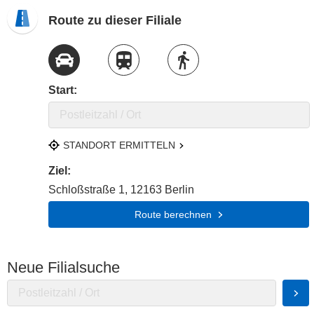
Route zu dieser Filiale
Route per Auto
Route per Zug
Route zu Fuß
Start:
STANDORT ERMITTELN
Ziel:
Schloßstraße 1, 12163 Berlin
Route berechnen
Neue Filialsuche
Suc