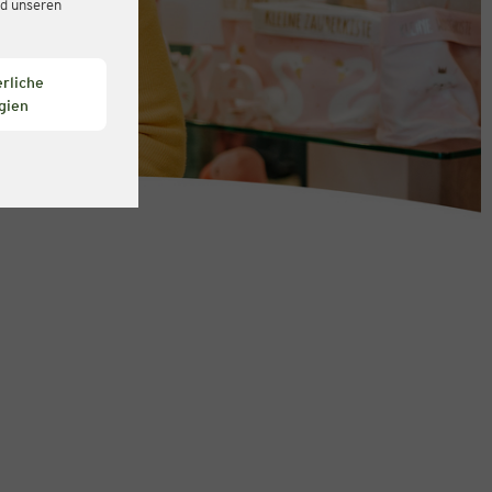
d unseren
rliche
gien