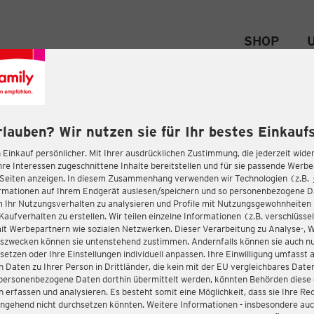
SHOP
rlauben? Wir nutzen sie für Ihr bestes Einkaufs
 Einkauf persönlicher. Mit Ihrer ausdrücklichen Zustimmung, die jederzeit wider
hre Interessen zugeschnittene Inhalte bereitstellen und für sie passende Werb
-Seiten anzeigen. In diesem Zusammenhang verwenden wir Technologien (z.B.
ormationen auf Ihrem Endgerät auslesen/speichern und so personenbezogene 
m Ihr Nutzungsverhalten zu analysieren und Profile mit Nutzungsgewohnheiten 
Kaufverhalten zu erstellen. Wir teilen einzelne Informationen (z.B. verschlüssel
it Werbepartnern wie sozialen Netzwerken. Dieser Verarbeitung zu Analyse-, 
gszwecken können sie untenstehend zustimmen. Andernfalls können sie auch nu
setzen oder Ihre Einstellungen individuell anpassen. Ihre Einwilligung umfasst 
 Daten zu Ihrer Person in Drittländer, die kein mit der EU vergleichbares Dat
s personenbezogene Daten dorthin übermittelt werden, könnten Behörden diese
erfassen und analysieren. Es besteht somit eine Möglichkeit, dass sie Ihre Rec
ngehend nicht durchsetzen könnten. Weitere Informationen - insbesondere auc