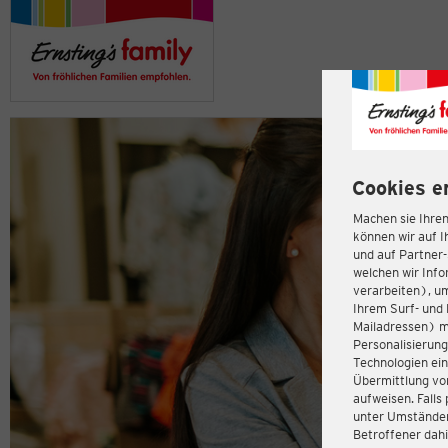
Cookies e
Machen sie Ihren
können wir auf I
und auf Partner
welchen wir Inf
verarbeiten), u
Ihrem Surf- und 
Mailadressen) m
Personalisierun
Technologien ein
Übermittlung von
aufweisen. Fall
unter Umständen 
Betroffener dahi