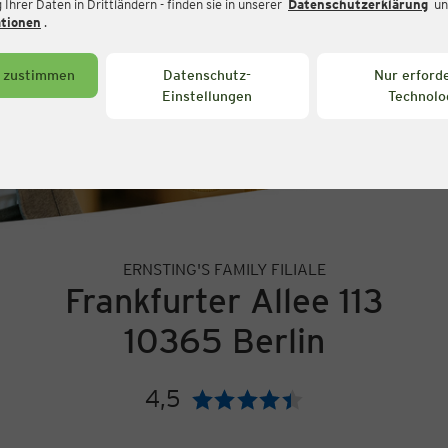
Ihrer Daten in Drittländern - finden sie in unserer
Datenschutzerklärung
un
ationen
.
s zustimmen
Datenschutz-
Nur erforde
Einstellungen
Technolo
ERNSTING'S FAMILY FILIALE
Frankfurter Allee 113
10365 Berlin
4,5
Bewertung: