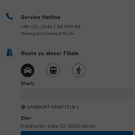
Service Hotline
+49 (0) 2546 / 98 999 98
Montag bis Freitag 8-18 Uhr
Route zu dieser Filiale
Route per Auto
Route per Zug
Route zu Fuß
Start:
STANDORT ERMITTELN
Ziel:
Frankfurter Allee 113, 10365 Berlin