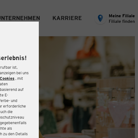
Meine Filiale
UNTERNEHMEN
KARRIERE
Filiale finden
erlebnis!
rufbar ist,
eanzeigen bei uns
Cookies
, mit
Daten
basierend auf
te E-
Werbe- und
r erforderliche
auch die
enschutzniveau
 gegebenenfalls
hte als
h zu den Details