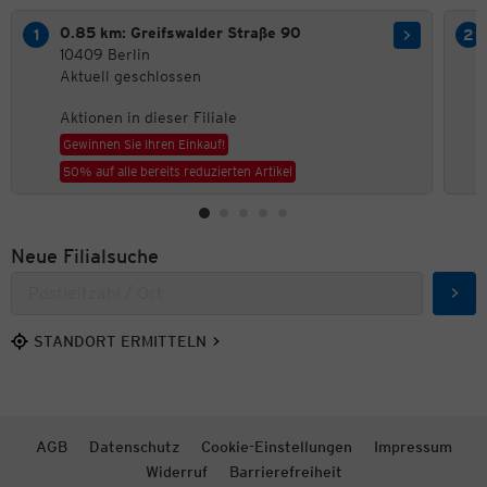
0.85 km: Greifswalder Straße 90
10409 Berlin
Aktuell geschlossen
Aktionen in dieser Filiale
Gewinnen Sie Ihren Einkauf!
50% auf alle bereits reduzierten Artikel
Neue Filialsuche
Such
STANDORT ERMITTELN
AGB
Datenschutz
Cookie-Einstellungen
Impressum
Widerruf
Barrierefreiheit