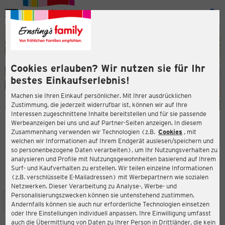
Menü
ießen
ießen
Cookies erlauben? Wir nutzen sie für Ihr
bestes Einkaufserlebnis!
Machen sie Ihren Einkauf persönlicher. Mit Ihrer ausdrücklichen
Zustimmung, die jederzeit widerrufbar ist, können wir auf Ihre
Interessen zugeschnittene Inhalte bereitstellen und für sie passende
en
Werbeanzeigen bei uns und auf Partner-Seiten anzeigen. In diesem
Zusammenhang verwenden wir Technologien (z.B.
Cookies
, mit
ERNSTING'S FAMILY FILIALE
welchen wir Informationen auf Ihrem Endgerät auslesen/speichern und
Berliner Allee 41
so personenbezogene Daten verarbeiten), um Ihr Nutzungsverhalten zu
13088 Berlin
analysieren und Profile mit Nutzungsgewohnheiten basierend auf Ihrem
Surf- und Kaufverhalten zu erstellen. Wir teilen einzelne Informationen
(z.B. verschlüsselte E-Mailadressen) mit Werbepartnern wie sozialen
3,7
ießen
Bewertung:
Netzwerken. Dieser Verarbeitung zu Analyse-, Werbe- und
Personalisierungszwecken können sie untenstehend zustimmen.
STANDORT
SERVICES
SORTIMENT
AKTIONEN
Andernfalls können sie auch nur erforderliche Technologien einsetzen
oder Ihre Einstellungen individuell anpassen. Ihre Einwilligung umfasst
auch die Übermittlung von Daten zu Ihrer Person in Drittländer, die kein