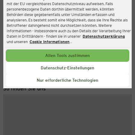
mit der EU vergleichbares Datenschutzniveau aufweisen. Falls
Ernsting's family
personenbezogene Daten dorthin übermittelt werden, könnten
Behörden diese gegebenenfalls unter Umständen erfassen und
Berliner Allee 41, 13088 Berlin
analysieren. Es besteht somit eine Möglichkeit, dass sie Ihre Rechte als
Betroffener dahingehend nicht durchsetzen könnten. Weitere
Informationen - insbesondere auch zu den Details der Verarbeitung Ihrer
Daten in Drittländern - finden sie in unserer
Datenschutzerklärung
Geschlossen
Aktuell:
und unseren
Cookie Informationen
.
Allen Tools zustimmen
Service Hotline
+49 (0) 2546 / 98 999 98
Datenschutz-Einstellungen
Montag bis Freitag 8-18 Uhr
Nur erforderliche Technologien
So finden Sie uns