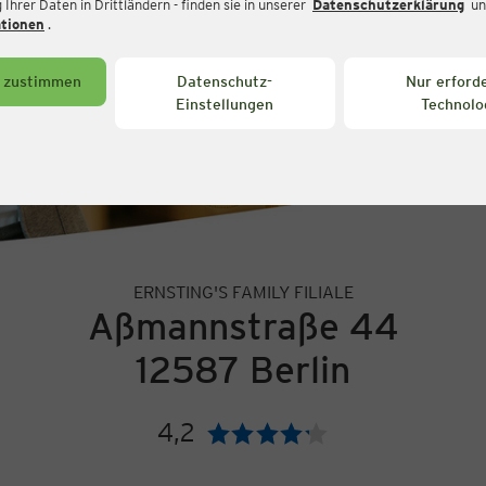
Ihrer Daten in Drittländern - finden sie in unserer
Datenschutzerklärung
un
ationen
.
s zustimmen
Datenschutz-
Nur erforde
Einstellungen
Technolo
ERNSTING'S FAMILY FILIALE
Aßmannstraße 44
12587 Berlin
4,2
Bewertung: