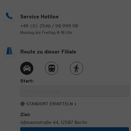
Service Hotline
+49 (0) 2546 / 98 999 98
Montag bis Freitag 8-18 Uhr
Route zu dieser Filiale
Route per Auto
Route per Zug
Route zu Fuß
Start:
STANDORT ERMITTELN
Ziel:
Aßmannstraße 44, 12587 Berlin