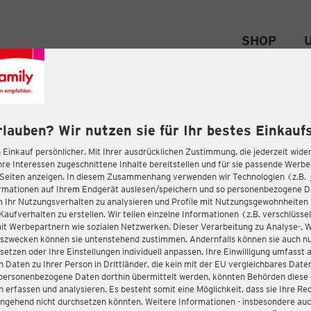
SHOP
rlauben? Wir nutzen sie für Ihr bestes Einkaufs
 Einkauf persönlicher. Mit Ihrer ausdrücklichen Zustimmung, die jederzeit wider
hre Interessen zugeschnittene Inhalte bereitstellen und für sie passende Werb
-Seiten anzeigen. In diesem Zusammenhang verwenden wir Technologien (z.B.
ormationen auf Ihrem Endgerät auslesen/speichern und so personenbezogene 
m Ihr Nutzungsverhalten zu analysieren und Profile mit Nutzungsgewohnheiten 
Kaufverhalten zu erstellen. Wir teilen einzelne Informationen (z.B. verschlüssel
it Werbepartnern wie sozialen Netzwerken. Dieser Verarbeitung zu Analyse-, 
gszwecken können sie untenstehend zustimmen. Andernfalls können sie auch nu
setzen oder Ihre Einstellungen individuell anpassen. Ihre Einwilligung umfasst 
 Daten zu Ihrer Person in Drittländer, die kein mit der EU vergleichbares Dat
s personenbezogene Daten dorthin übermittelt werden, könnten Behörden diese
erfassen und analysieren. Es besteht somit eine Möglichkeit, dass sie Ihre Rec
ngehend nicht durchsetzen könnten. Weitere Informationen - insbesondere auc