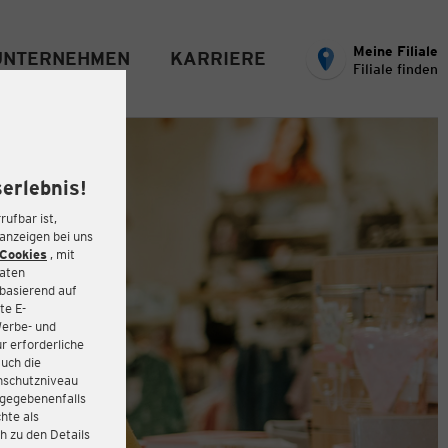
Meine Filiale
UNTERNEHMEN
KARRIERE
Filiale finden
erlebnis!
rufbar ist,
eanzeigen bei uns
Cookies
, mit
Daten
basierend auf
te E-
Werbe- und
r erforderliche
auch die
enschutzniveau
 gegebenenfalls
hte als
h zu den Details