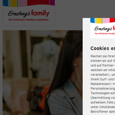
Cookies e
Machen sie Ihren
können wir auf I
und auf Partner
welchen wir Inf
verarbeiten), u
Ihrem Surf- und 
Mailadressen) m
Personalisierun
Technologien ein
Übermittlung von
aufweisen. Fall
unter Umständen 
Betroffener dahi