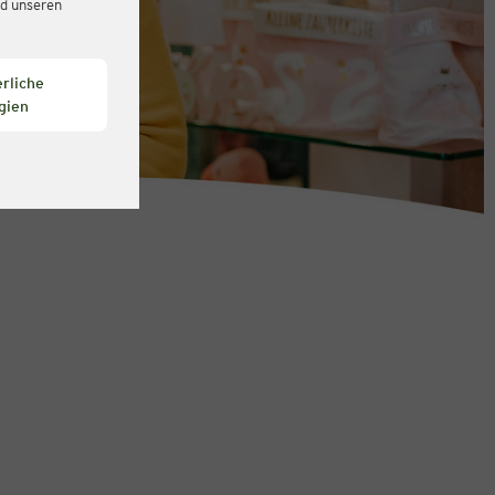
d unseren
rliche
gien