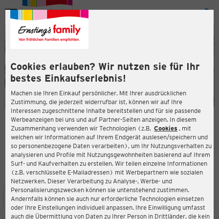
Menü
ießen
ießen
Cookies erlauben? Wir nutzen sie für Ihr
bestes Einkaufserlebnis!
Machen sie Ihren Einkauf persönlicher. Mit Ihrer ausdrücklichen
Zustimmung, die jederzeit widerrufbar ist, können wir auf Ihre
Interessen zugeschnittene Inhalte bereitstellen und für sie passende
en
Werbeanzeigen bei uns und auf Partner-Seiten anzeigen. In diesem
Zusammenhang verwenden wir Technologien (z.B.
Cookies
, mit
ERNSTING'S FAMILY FILIALE
welchen wir Informationen auf Ihrem Endgerät auslesen/speichern und
Schloßstraße 47a
so personenbezogene Daten verarbeiten), um Ihr Nutzungsverhalten zu
51429 Bergisch Gladbach
analysieren und Profile mit Nutzungsgewohnheiten basierend auf Ihrem
Surf- und Kaufverhalten zu erstellen. Wir teilen einzelne Informationen
(z.B. verschlüsselte E-Mailadressen) mit Werbepartnern wie sozialen
4,0
ießen
Bewertung:
Netzwerken. Dieser Verarbeitung zu Analyse-, Werbe- und
Personalisierungszwecken können sie untenstehend zustimmen.
STANDORT
SERVICES
SORTIMENT
AKTIONEN
Andernfalls können sie auch nur erforderliche Technologien einsetzen
oder Ihre Einstellungen individuell anpassen. Ihre Einwilligung umfasst
auch die Übermittlung von Daten zu Ihrer Person in Drittländer, die kein