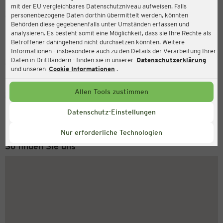
mit der EU vergleichbares Datenschutzniveau aufweisen. Falls
Ernsting's family
personenbezogene Daten dorthin übermittelt werden, könnten
Behörden diese gegebenenfalls unter Umständen erfassen und
Schloßstraße 47a, 51429 Bergisch Gladbach
analysieren. Es besteht somit eine Möglichkeit, dass sie Ihre Rechte als
Betroffener dahingehend nicht durchsetzen könnten. Weitere
Informationen - insbesondere auch zu den Details der Verarbeitung Ihrer
Daten in Drittländern - finden sie in unserer
Datenschutzerklärung
Geschlossen
Aktuell:
und unseren
Cookie Informationen
.
Allen Tools zustimmen
Service Hotline
+49 (0) 2546 / 98 999 98
Datenschutz-Einstellungen
Montag bis Freitag 8-18 Uhr
Nur erforderliche Technologien
So finden Sie uns