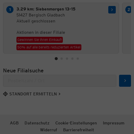
3.29 km: Siebenmorgen 13-15
51427 Bergisch Gladbach
Aktuell geschlossen
Aktionen in dieser Filiale
Gewinnen Sie Ihren Einkauf!
50% auf alle bereits reduzierten Artikel
Neue Filialsuche
Such
STANDORT ERMITTELN
AGB
Datenschutz
Cookie-Einstellungen
Impressum
Widerruf
Barrierefreiheit