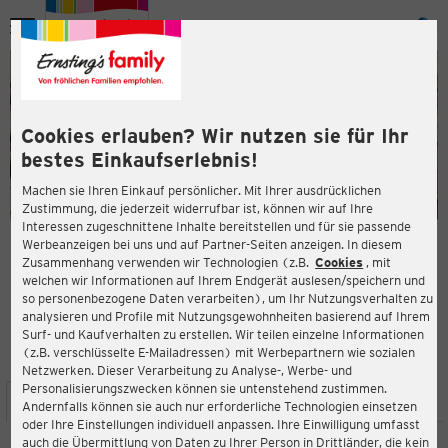
Menü
ießen
ießen
Cookies erlauben? Wir nutzen sie für Ihr
bestes Einkaufserlebnis!
Machen sie Ihren Einkauf persönlicher. Mit Ihrer ausdrücklichen
Zustimmung, die jederzeit widerrufbar ist, können wir auf Ihre
Interessen zugeschnittene Inhalte bereitstellen und für sie passende
en
Werbeanzeigen bei uns und auf Partner-Seiten anzeigen. In diesem
Zusammenhang verwenden wir Technologien (z.B.
Cookies
, mit
ERNSTING'S FAMILY FILIALE
welchen wir Informationen auf Ihrem Endgerät auslesen/speichern und
Ringstraße 140
so personenbezogene Daten verarbeiten), um Ihr Nutzungsverhalten zu
18528 Bergen auf Rügen
analysieren und Profile mit Nutzungsgewohnheiten basierend auf Ihrem
Surf- und Kaufverhalten zu erstellen. Wir teilen einzelne Informationen
(z.B. verschlüsselte E-Mailadressen) mit Werbepartnern wie sozialen
4,1
ießen
Bewertung:
Netzwerken. Dieser Verarbeitung zu Analyse-, Werbe- und
Personalisierungszwecken können sie untenstehend zustimmen.
STANDORT
SERVICES
SORTIMENT
AKTIONEN
Andernfalls können sie auch nur erforderliche Technologien einsetzen
oder Ihre Einstellungen individuell anpassen. Ihre Einwilligung umfasst
auch die Übermittlung von Daten zu Ihrer Person in Drittländer, die kein