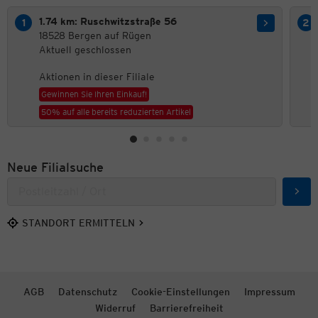
1.74 km: Ruschwitzstraße 56
18528 Bergen auf Rügen
Aktuell geschlossen
Aktionen in dieser Filiale
Gewinnen Sie Ihren Einkauf!
50% auf alle bereits reduzierten Artikel
Neue Filialsuche
Such
STANDORT ERMITTELN
AGB
Datenschutz
Cookie-Einstellungen
Impressum
Widerruf
Barrierefreiheit