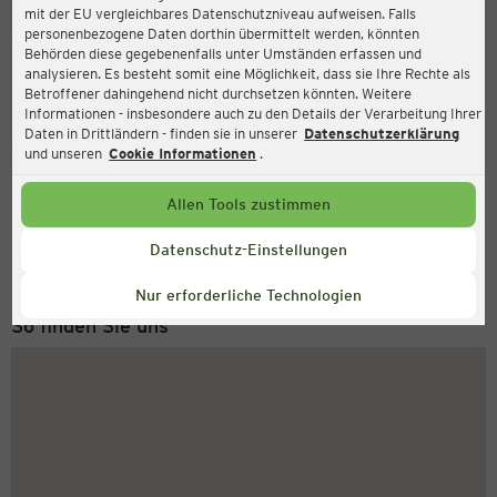
mit der EU vergleichbares Datenschutzniveau aufweisen. Falls
Ernsting's family
personenbezogene Daten dorthin übermittelt werden, könnten
Behörden diese gegebenenfalls unter Umständen erfassen und
Ringstraße 140, 18528 Bergen auf Rügen
analysieren. Es besteht somit eine Möglichkeit, dass sie Ihre Rechte als
Betroffener dahingehend nicht durchsetzen könnten. Weitere
Informationen - insbesondere auch zu den Details der Verarbeitung Ihrer
Daten in Drittländern - finden sie in unserer
Datenschutzerklärung
Geschlossen
Aktuell:
und unseren
Cookie Informationen
.
Allen Tools zustimmen
Service Hotline
+49 (0) 2546 / 98 999 98
Datenschutz-Einstellungen
Montag bis Freitag 8-18 Uhr
Nur erforderliche Technologien
So finden Sie uns