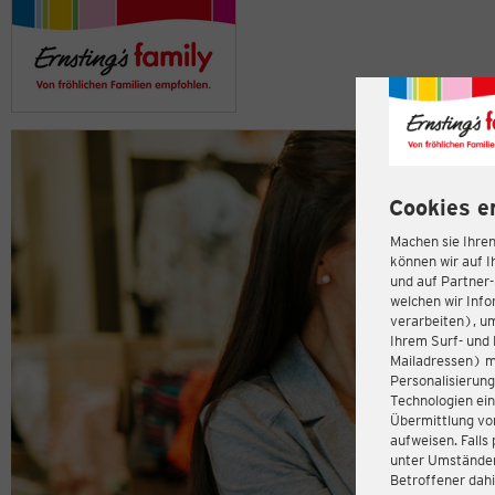
Cookies e
Machen sie Ihren
können wir auf I
und auf Partner
welchen wir Inf
verarbeiten), u
Ihrem Surf- und 
Mailadressen) m
Personalisierun
Technologien ein
Übermittlung von
aufweisen. Fall
unter Umständen 
Betroffener dahi