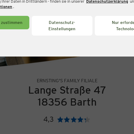
Ihrer Daten in Drittländern - finden sie in unserer
Datenschutzerklärung
un
ationen
.
s zustimmen
Datenschutz-
Nur erforde
Einstellungen
Technolo
ERNSTING'S FAMILY FILIALE
Lange Straße 47
18356 Barth
4,3
Bewertung: