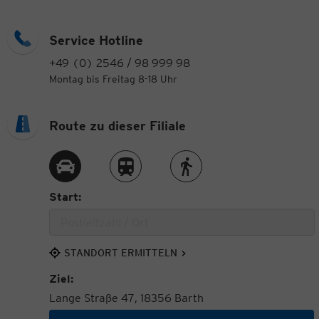
Service Hotline
+49 (0) 2546 / 98 999 98
Montag bis Freitag 8-18 Uhr
Route zu dieser Filiale
Route per Auto
Route per Zug
Route zu Fuß
Start:
STANDORT ERMITTELN
Ziel:
Lange Straße 47, 18356 Barth