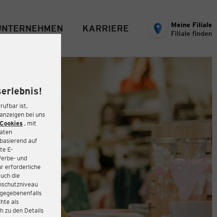
Meine Filiale
UNTERNEHMEN
KARRIERE
Filiale finden
erlebnis!
rufbar ist,
eanzeigen bei uns
Cookies
, mit
Daten
basierend auf
te E-
Werbe- und
r erforderliche
auch die
enschutzniveau
 gegebenenfalls
hte als
h zu den Details