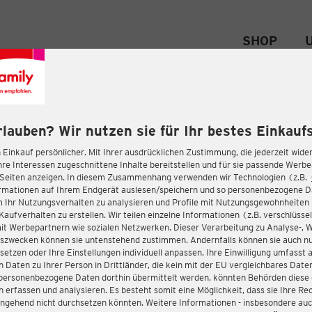
SHOP
rlauben? Wir nutzen sie für Ihr bestes Einkaufs
 Einkauf persönlicher. Mit Ihrer ausdrücklichen Zustimmung, die jederzeit wider
hre Interessen zugeschnittene Inhalte bereitstellen und für sie passende Werb
-Seiten anzeigen. In diesem Zusammenhang verwenden wir Technologien (z.B.
ormationen auf Ihrem Endgerät auslesen/speichern und so personenbezogene 
m Ihr Nutzungsverhalten zu analysieren und Profile mit Nutzungsgewohnheiten 
Kaufverhalten zu erstellen. Wir teilen einzelne Informationen (z.B. verschlüssel
it Werbepartnern wie sozialen Netzwerken. Dieser Verarbeitung zu Analyse-, 
gszwecken können sie untenstehend zustimmen. Andernfalls können sie auch nu
setzen oder Ihre Einstellungen individuell anpassen. Ihre Einwilligung umfasst 
 Daten zu Ihrer Person in Drittländer, die kein mit der EU vergleichbares Dat
s personenbezogene Daten dorthin übermittelt werden, könnten Behörden diese
erfassen und analysieren. Es besteht somit eine Möglichkeit, dass sie Ihre Rec
ngehend nicht durchsetzen könnten. Weitere Informationen - insbesondere auc