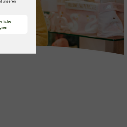
d unseren
rliche
gien