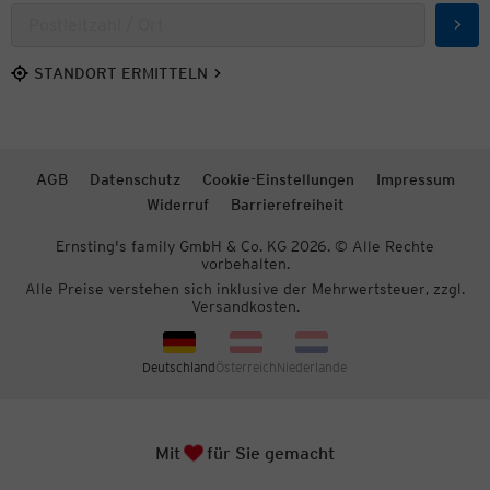
Such
STANDORT ERMITTELN
AGB
Datenschutz
Cookie-Einstellungen
Impressum
Widerruf
Barrierefreiheit
Ernsting's family GmbH & Co. KG 2026. © Alle Rechte
vorbehalten.
Alle Preise verstehen sich inklusive der Mehrwertsteuer, zzgl.
Versandkosten.
Deutschland
Österreich
Niederlande
Herz
Zum S
Mit
für Sie gemacht