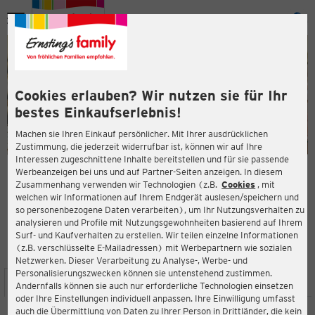
Menü
ießen
ießen
Cookies erlauben? Wir nutzen sie für Ihr
bestes Einkaufserlebnis!
Machen sie Ihren Einkauf persönlicher. Mit Ihrer ausdrücklichen
Zustimmung, die jederzeit widerrufbar ist, können wir auf Ihre
Interessen zugeschnittene Inhalte bereitstellen und für sie passende
en
Werbeanzeigen bei uns und auf Partner-Seiten anzeigen. In diesem
Zusammenhang verwenden wir Technologien (z.B.
Cookies
, mit
ERNSTING'S FAMILY FILIALE
welchen wir Informationen auf Ihrem Endgerät auslesen/speichern und
Rathausstr. 10
so personenbezogene Daten verarbeiten), um Ihr Nutzungsverhalten zu
22941 Bargteheide
analysieren und Profile mit Nutzungsgewohnheiten basierend auf Ihrem
Surf- und Kaufverhalten zu erstellen. Wir teilen einzelne Informationen
(z.B. verschlüsselte E-Mailadressen) mit Werbepartnern wie sozialen
4,2
ießen
Bewertung:
Netzwerken. Dieser Verarbeitung zu Analyse-, Werbe- und
Personalisierungszwecken können sie untenstehend zustimmen.
STANDORT
SERVICES
SORTIMENT
AKTIONEN
Andernfalls können sie auch nur erforderliche Technologien einsetzen
oder Ihre Einstellungen individuell anpassen. Ihre Einwilligung umfasst
auch die Übermittlung von Daten zu Ihrer Person in Drittländer, die kein