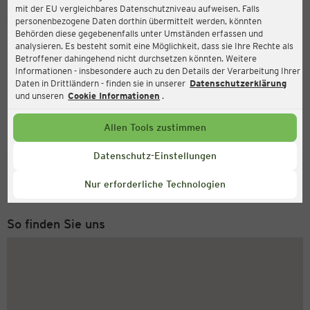
mit der EU vergleichbares Datenschutzniveau aufweisen. Falls
Ernsting's family
personenbezogene Daten dorthin übermittelt werden, könnten
Behörden diese gegebenenfalls unter Umständen erfassen und
Rathausstr. 10, 22941 Bargteheide
analysieren. Es besteht somit eine Möglichkeit, dass sie Ihre Rechte als
Betroffener dahingehend nicht durchsetzen könnten. Weitere
Informationen - insbesondere auch zu den Details der Verarbeitung Ihrer
Daten in Drittländern - finden sie in unserer
Datenschutzerklärung
und unseren
Cookie Informationen
.
Allen Tools zustimmen
Service Hotline
Datenschutz-Einstellungen
+49 (0) 2546 / 98 999 98
Nur erforderliche Technologien
Montag bis Freitag 8-18 Uhr
So finden Sie uns