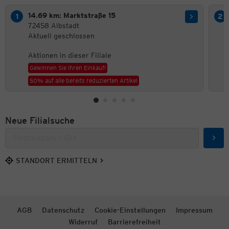
14.69 km: Marktstraße 15
72458 Albstadt
Aktuell geschlossen
Aktionen in dieser Filiale
Gewinnen Sie Ihren Einkauf!
50% auf alle bereits reduzierten Artikel
Neue Filialsuche
Such
STANDORT ERMITTELN
AGB
Datenschutz
Cookie-Einstellungen
Impressum
Widerruf
Barrierefreiheit