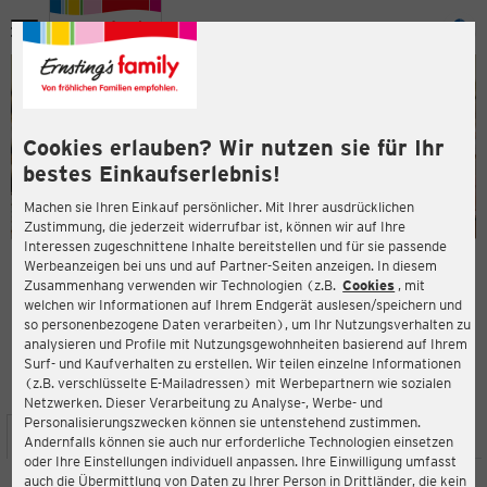
Menü
ießen
ießen
Cookies erlauben? Wir nutzen sie für Ihr
bestes Einkaufserlebnis!
Machen sie Ihren Einkauf persönlicher. Mit Ihrer ausdrücklichen
Zustimmung, die jederzeit widerrufbar ist, können wir auf Ihre
Interessen zugeschnittene Inhalte bereitstellen und für sie passende
en
Werbeanzeigen bei uns und auf Partner-Seiten anzeigen. In diesem
Zusammenhang verwenden wir Technologien (z.B.
Cookies
, mit
ERNSTING'S FAMILY FILIALE
welchen wir Informationen auf Ihrem Endgerät auslesen/speichern und
Friedrichstraße 13
so personenbezogene Daten verarbeiten), um Ihr Nutzungsverhalten zu
72336 Balingen
analysieren und Profile mit Nutzungsgewohnheiten basierend auf Ihrem
Surf- und Kaufverhalten zu erstellen. Wir teilen einzelne Informationen
(z.B. verschlüsselte E-Mailadressen) mit Werbepartnern wie sozialen
4,4
ießen
Bewertung:
Netzwerken. Dieser Verarbeitung zu Analyse-, Werbe- und
Personalisierungszwecken können sie untenstehend zustimmen.
STANDORT
SERVICES
SORTIMENT
AKTIONEN
Andernfalls können sie auch nur erforderliche Technologien einsetzen
oder Ihre Einstellungen individuell anpassen. Ihre Einwilligung umfasst
auch die Übermittlung von Daten zu Ihrer Person in Drittländer, die kein