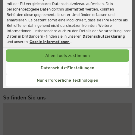
mit der EU vergleichbares Datenschutzniveau aufweisen. Falls
Ernsting's family
personenbezogene Daten dorthin übermittelt werden, könnten
Behörden diese gegebenenfalls unter Umständen erfassen und
Lange Straße 14, 32105 Bad Salzuflen
analysieren. Es besteht somit eine Möglichkeit, dass sie Ihre Rechte als
Betroffener dahingehend nicht durchsetzen könnten. Weitere
Informationen - insbesondere auch zu den Details der Verarbeitung Ihrer
Daten in Drittländern - finden sie in unserer
Datenschutzerklärung
Geöffnet
Aktuell:
und unseren
Cookie Informationen
.
Öffnungszeiten heute:
09:00 - 18:30
Allen Tools zustimmen
Service Hotline
Datenschutz-Einstellungen
+49 (0) 2546 / 98 999 98
Nur erforderliche Technologien
Montag bis Freitag 8-18 Uhr
So finden Sie uns