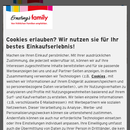
Menü
ießen
ießen
Cookies erlauben? Wir nutzen sie für Ihr
bestes Einkaufserlebnis!
Machen sie Ihren Einkauf persönlicher. Mit Ihrer ausdrücklichen
Zustimmung, die jederzeit widerrufbar ist, können wir auf Ihre
Interessen zugeschnittene Inhalte bereitstellen und für sie passende
en
Werbeanzeigen bei uns und auf Partner-Seiten anzeigen. In diesem
Zusammenhang verwenden wir Technologien (z.B.
Cookies
, mit
ERNSTING'S FAMILY FILIALE
welchen wir Informationen auf Ihrem Endgerät auslesen/speichern und
Lange Straße 14
so personenbezogene Daten verarbeiten), um Ihr Nutzungsverhalten zu
32105 Bad Salzuflen
analysieren und Profile mit Nutzungsgewohnheiten basierend auf Ihrem
Surf- und Kaufverhalten zu erstellen. Wir teilen einzelne Informationen
(z.B. verschlüsselte E-Mailadressen) mit Werbepartnern wie sozialen
4,4
ießen
Bewertung:
Netzwerken. Dieser Verarbeitung zu Analyse-, Werbe- und
Personalisierungszwecken können sie untenstehend zustimmen.
STANDORT
SERVICES
SORTIMENT
AKTIONEN
Andernfalls können sie auch nur erforderliche Technologien einsetzen
oder Ihre Einstellungen individuell anpassen. Ihre Einwilligung umfasst
auch die Übermittlung von Daten zu Ihrer Person in Drittländer, die kein