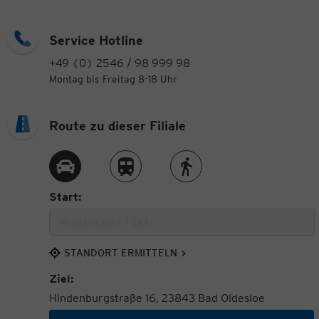
Service Hotline
+49 (0) 2546 / 98 999 98
Montag bis Freitag 8-18 Uhr
Route zu dieser Filiale
Route per Auto
Route per Zug
Route zu Fuß
Start:
STANDORT ERMITTELN
Ziel:
Hindenburgstraße 16, 23843 Bad Oldesloe