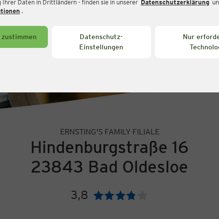
Ihrer Daten in Drittländern - finden sie in unserer
Datenschutzerklärung
un
ationen
.
s zustimmen
Datenschutz-
Nur erforde
Einstellungen
Technolo
ERNSTING'S FAMILY FILIALE
Hindenburgstraße 16
23843 Bad Oldesloe
3,8
Bewertung: