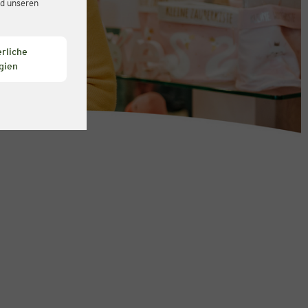
d unseren
rliche
gien