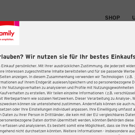
SHOP
rlauben? Wir nutzen sie für Ihr bestes Einkaufs
 Einkauf persönlicher. Mit Ihrer ausdrücklichen Zustimmung, die jederzeit wider
hre Interessen zugeschnittene Inhalte bereitstellen und für sie passende Werb
-Seiten anzeigen. In diesem Zusammenhang verwenden wir Technologien (z.B.
ormationen auf Ihrem Endgerät auslesen/speichern und so personenbezogene 
m Ihr Nutzungsverhalten zu analysieren und Profile mit Nutzungsgewohnheiten 
Kaufverhalten zu erstellen. Wir teilen einzelne Informationen (z.B. verschlüssel
it Werbepartnern wie sozialen Netzwerken. Dieser Verarbeitung zu Analyse-, 
gszwecken können sie untenstehend zustimmen. Andernfalls können sie auch nu
setzen oder Ihre Einstellungen individuell anpassen. Ihre Einwilligung umfasst 
 Daten zu Ihrer Person in Drittländer, die kein mit der EU vergleichbares Dat
s personenbezogene Daten dorthin übermittelt werden, könnten Behörden diese
erfassen und analysieren. Es besteht somit eine Möglichkeit, dass sie Ihre Rec
ngehend nicht durchsetzen könnten. Weitere Informationen - insbesondere auc