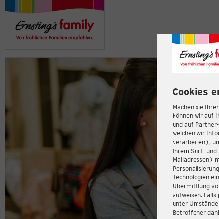
Cookies e
Machen sie Ihren
können wir auf I
und auf Partner
welchen wir Inf
verarbeiten), u
Ihrem Surf- und 
Mailadressen) m
Personalisierun
Technologien ein
Übermittlung von
aufweisen. Fall
unter Umständen 
Betroffener dahi