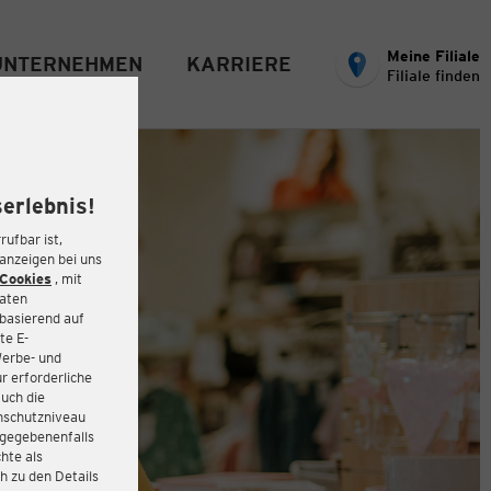
Meine Filiale
UNTERNEHMEN
KARRIERE
Filiale finden
erlebnis!
rufbar ist,
eanzeigen bei uns
Cookies
, mit
Daten
basierend auf
te E-
Werbe- und
r erforderliche
auch die
enschutzniveau
 gegebenenfalls
hte als
h zu den Details