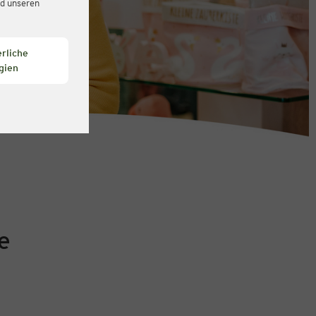
d unseren
rliche
gien
e