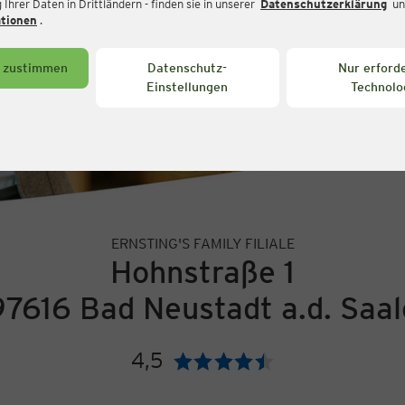
Ihrer Daten in Drittländern - finden sie in unserer
Datenschutzerklärung
un
ationen
.
s zustimmen
Datenschutz-
Nur erforde
Einstellungen
Technolo
ERNSTING'S FAMILY FILIALE
Hohnstraße 1
97616 Bad Neustadt a.d. Saal
4,5
Bewertung: