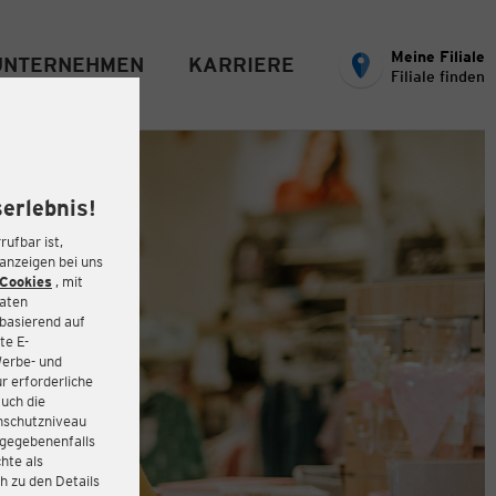
Meine Filiale
UNTERNEHMEN
KARRIERE
Filiale finden
erlebnis!
rufbar ist,
eanzeigen bei uns
Cookies
, mit
Daten
basierend auf
te E-
Werbe- und
r erforderliche
auch die
enschutzniveau
 gegebenenfalls
hte als
h zu den Details