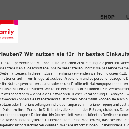
SHOP
rlauben? Wir nutzen sie für Ihr bestes Einkaufs
 Einkauf persönlicher. Mit Ihrer ausdrücklichen Zustimmung, die jederzeit wider
hre Interessen zugeschnittene Inhalte bereitstellen und für sie passende Werb
-Seiten anzeigen. In diesem Zusammenhang verwenden wir Technologien (z.B.
ormationen auf Ihrem Endgerät auslesen/speichern und so personenbezogene 
m Ihr Nutzungsverhalten zu analysieren und Profile mit Nutzungsgewohnheiten 
Kaufverhalten zu erstellen. Wir teilen einzelne Informationen (z.B. verschlüssel
it Werbepartnern wie sozialen Netzwerken. Dieser Verarbeitung zu Analyse-, 
gszwecken können sie untenstehend zustimmen. Andernfalls können sie auch nu
setzen oder Ihre Einstellungen individuell anpassen. Ihre Einwilligung umfasst 
 Daten zu Ihrer Person in Drittländer, die kein mit der EU vergleichbares Dat
s personenbezogene Daten dorthin übermittelt werden, könnten Behörden diese
erfassen und analysieren. Es besteht somit eine Möglichkeit, dass sie Ihre Rec
ngehend nicht durchsetzen könnten. Weitere Informationen - insbesondere auc