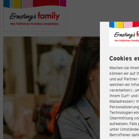
Cookies e
Machen sie Ihren
können wir auf I
und auf Partner
welchen wir Inf
verarbeiten), u
Ihrem Surf- und 
Mailadressen) m
Personalisierun
Technologien ein
Übermittlung von
aufweisen. Fall
unter Umständen 
Betroffener dahi