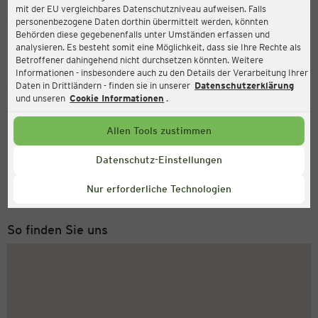
mit der EU vergleichbares Datenschutzniveau aufweisen. Falls
Ernsting's family
personenbezogene Daten dorthin übermittelt werden, könnten
Behörden diese gegebenenfalls unter Umständen erfassen und
Kurstrasse 2, 61231 Bad Nauheim
analysieren. Es besteht somit eine Möglichkeit, dass sie Ihre Rechte als
Betroffener dahingehend nicht durchsetzen könnten. Weitere
Informationen - insbesondere auch zu den Details der Verarbeitung Ihrer
Daten in Drittländern - finden sie in unserer
Datenschutzerklärung
Geöffnet
Aktuell:
und unseren
Cookie Informationen
.
Öffnungszeiten heute:
09:00 - 19:00
Allen Tools zustimmen
Service Hotline
Datenschutz-Einstellungen
+49 (0) 2546 / 98 999 98
Nur erforderliche Technologien
Montag bis Freitag 8-18 Uhr
So finden Sie uns