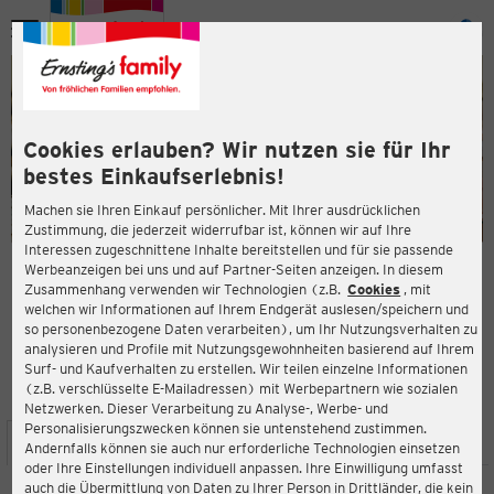
Menü
ießen
ießen
Cookies erlauben? Wir nutzen sie für Ihr
bestes Einkaufserlebnis!
Machen sie Ihren Einkauf persönlicher. Mit Ihrer ausdrücklichen
Zustimmung, die jederzeit widerrufbar ist, können wir auf Ihre
Interessen zugeschnittene Inhalte bereitstellen und für sie passende
en
Werbeanzeigen bei uns und auf Partner-Seiten anzeigen. In diesem
Zusammenhang verwenden wir Technologien (z.B.
Cookies
, mit
ERNSTING'S FAMILY FILIALE
welchen wir Informationen auf Ihrem Endgerät auslesen/speichern und
Kurstrasse 2
so personenbezogene Daten verarbeiten), um Ihr Nutzungsverhalten zu
61231 Bad Nauheim
analysieren und Profile mit Nutzungsgewohnheiten basierend auf Ihrem
Surf- und Kaufverhalten zu erstellen. Wir teilen einzelne Informationen
(z.B. verschlüsselte E-Mailadressen) mit Werbepartnern wie sozialen
4,3
ießen
Bewertung:
Netzwerken. Dieser Verarbeitung zu Analyse-, Werbe- und
Personalisierungszwecken können sie untenstehend zustimmen.
STANDORT
SERVICES
SORTIMENT
AKTIONEN
Andernfalls können sie auch nur erforderliche Technologien einsetzen
oder Ihre Einstellungen individuell anpassen. Ihre Einwilligung umfasst
auch die Übermittlung von Daten zu Ihrer Person in Drittländer, die kein