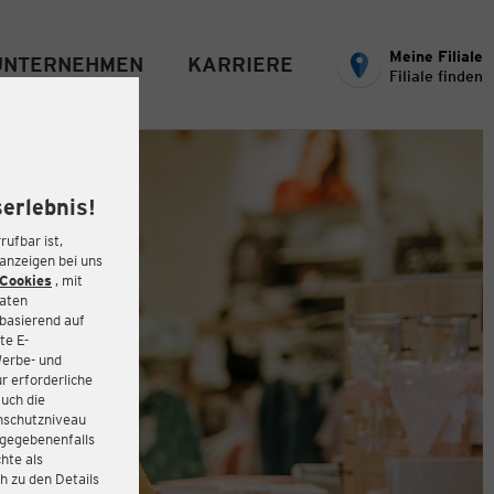
Meine Filiale
UNTERNEHMEN
KARRIERE
Filiale finden
erlebnis!
rufbar ist,
eanzeigen bei uns
Cookies
, mit
Daten
basierend auf
te E-
Werbe- und
r erforderliche
auch die
enschutzniveau
 gegebenenfalls
hte als
h zu den Details