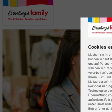
Cookies e
Machen sie Ihren
können wir auf I
und auf Partner
welchen wir Inf
verarbeiten), u
Ihrem Surf- und 
Mailadressen) m
Personalisierun
Technologien ein
Übermittlung von
aufweisen. Fall
unter Umständen 
Betroffener dahi