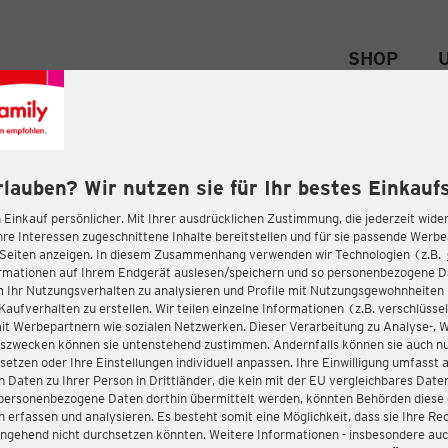
SHOP
rlauben? Wir nutzen sie für Ihr bestes Einkaufs
 Einkauf persönlicher. Mit Ihrer ausdrücklichen Zustimmung, die jederzeit wider
hre Interessen zugeschnittene Inhalte bereitstellen und für sie passende Werb
-Seiten anzeigen. In diesem Zusammenhang verwenden wir Technologien (z.B.
ormationen auf Ihrem Endgerät auslesen/speichern und so personenbezogene 
m Ihr Nutzungsverhalten zu analysieren und Profile mit Nutzungsgewohnheiten 
Kaufverhalten zu erstellen. Wir teilen einzelne Informationen (z.B. verschlüssel
it Werbepartnern wie sozialen Netzwerken. Dieser Verarbeitung zu Analyse-, 
gszwecken können sie untenstehend zustimmen. Andernfalls können sie auch nu
setzen oder Ihre Einstellungen individuell anpassen. Ihre Einwilligung umfasst 
 Daten zu Ihrer Person in Drittländer, die kein mit der EU vergleichbares Dat
s personenbezogene Daten dorthin übermittelt werden, könnten Behörden diese
erfassen und analysieren. Es besteht somit eine Möglichkeit, dass sie Ihre Rec
ngehend nicht durchsetzen könnten. Weitere Informationen - insbesondere auc