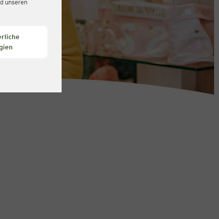
d unseren
rliche
gien