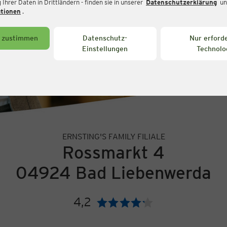
Ihrer Daten in Drittländern - finden sie in unserer
Datenschutzerklärung
un
ationen
.
s zustimmen
Datenschutz-
Nur erforde
Einstellungen
Technolo
ERNSTING'S FAMILY FILIALE
Rossmarkt 4
04924 Bad Liebenwerda
4,2
Bewertung: