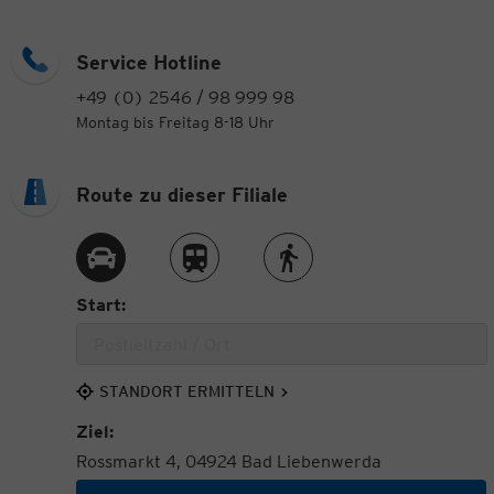
Service Hotline
+49 (0) 2546 / 98 999 98
Montag bis Freitag 8-18 Uhr
Route zu dieser Filiale
Route per Auto
Route per Zug
Route zu Fuß
Start:
STANDORT ERMITTELN
Ziel:
Rossmarkt 4, 04924 Bad Liebenwerda