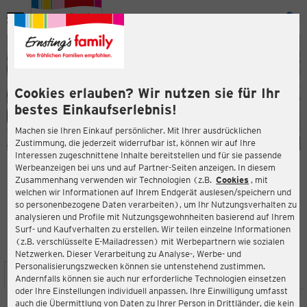
Menü
ießen
ießen
Cookies erlauben? Wir nutzen sie für Ihr
bestes Einkaufserlebnis!
Machen sie Ihren Einkauf persönlicher. Mit Ihrer ausdrücklichen
Zustimmung, die jederzeit widerrufbar ist, können wir auf Ihre
Interessen zugeschnittene Inhalte bereitstellen und für sie passende
en
Werbeanzeigen bei uns und auf Partner-Seiten anzeigen. In diesem
Zusammenhang verwenden wir Technologien (z.B.
Cookies
, mit
ERNSTING'S FAMILY FILIALE
welchen wir Informationen auf Ihrem Endgerät auslesen/speichern und
Hauptstraße 70
so personenbezogene Daten verarbeiten), um Ihr Nutzungsverhalten zu
53604 Bad Honnef
analysieren und Profile mit Nutzungsgewohnheiten basierend auf Ihrem
Surf- und Kaufverhalten zu erstellen. Wir teilen einzelne Informationen
(z.B. verschlüsselte E-Mailadressen) mit Werbepartnern wie sozialen
3,7
ießen
Bewertung:
Netzwerken. Dieser Verarbeitung zu Analyse-, Werbe- und
Personalisierungszwecken können sie untenstehend zustimmen.
STANDORT
SERVICES
SORTIMENT
AKTIONEN
Andernfalls können sie auch nur erforderliche Technologien einsetzen
oder Ihre Einstellungen individuell anpassen. Ihre Einwilligung umfasst
auch die Übermittlung von Daten zu Ihrer Person in Drittländer, die kein