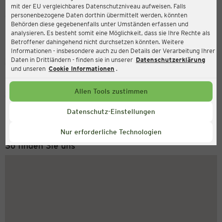
mit der EU vergleichbares Datenschutzniveau aufweisen. Falls
Ernsting's family
personenbezogene Daten dorthin übermittelt werden, könnten
Behörden diese gegebenenfalls unter Umständen erfassen und
Hauptstraße 70, 53604 Bad Honnef
analysieren. Es besteht somit eine Möglichkeit, dass sie Ihre Rechte als
Betroffener dahingehend nicht durchsetzen könnten. Weitere
Informationen - insbesondere auch zu den Details der Verarbeitung Ihrer
Daten in Drittländern - finden sie in unserer
Datenschutzerklärung
Geschlossen
Aktuell:
und unseren
Cookie Informationen
.
Allen Tools zustimmen
Service Hotline
+49 (0) 2546 / 98 999 98
Datenschutz-Einstellungen
Montag bis Freitag 8-18 Uhr
Nur erforderliche Technologien
So finden Sie uns