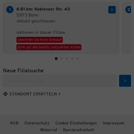
6.81 km: Koblenzer Str. 43
53173 Bonn
Aktuell geschlossen
Aktionen in dieser Filiale
Gewinnen Sie Ihren Einkauf!
50% auf alle bereits reduzierten Artikel
Neue Filialsuche
Such
STANDORT ERMITTELN
AGB
Datenschutz
Cookie-Einstellungen
Impressum
Widerruf
Barrierefreiheit