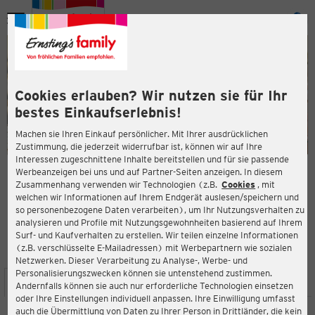
Menü
ießen
ießen
Cookies erlauben? Wir nutzen sie für Ihr
bestes Einkaufserlebnis!
Machen sie Ihren Einkauf persönlicher. Mit Ihrer ausdrücklichen
Zustimmung, die jederzeit widerrufbar ist, können wir auf Ihre
Interessen zugeschnittene Inhalte bereitstellen und für sie passende
en
Werbeanzeigen bei uns und auf Partner-Seiten anzeigen. In diesem
Zusammenhang verwenden wir Technologien (z.B.
Cookies
, mit
ERNSTING'S FAMILY FILIALE
welchen wir Informationen auf Ihrem Endgerät auslesen/speichern und
Burgstraße 3
so personenbezogene Daten verarbeiten), um Ihr Nutzungsverhalten zu
26603 Aurich
analysieren und Profile mit Nutzungsgewohnheiten basierend auf Ihrem
Surf- und Kaufverhalten zu erstellen. Wir teilen einzelne Informationen
(z.B. verschlüsselte E-Mailadressen) mit Werbepartnern wie sozialen
4,6
ießen
Bewertung:
Netzwerken. Dieser Verarbeitung zu Analyse-, Werbe- und
Personalisierungszwecken können sie untenstehend zustimmen.
STANDORT
SERVICES
SORTIMENT
AKTIONEN
Andernfalls können sie auch nur erforderliche Technologien einsetzen
oder Ihre Einstellungen individuell anpassen. Ihre Einwilligung umfasst
auch die Übermittlung von Daten zu Ihrer Person in Drittländer, die kein