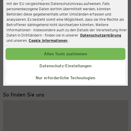
mit der EU vergleichbares Datenschutzniveau aufweisen. Falls
Ernsting's family
personenbezogene Daten dorthin übermittelt werden, könnten
Behörden diese gegebenenfalls unter Umständen erfassen und
Burgstraße 3, 26603 Aurich
analysieren. Es besteht somit eine Möglichkeit, dass sie Ihre Rechte als
Betroffener dahingehend nicht durchsetzen könnten. Weitere
Informationen - insbesondere auch zu den Details der Verarbeitung Ihrer
Daten in Drittländern - finden sie in unserer
Datenschutzerklärung
Geöffnet
Aktuell:
und unseren
Cookie Informationen
.
Öffnungszeiten heute:
09:00 - 19:00
Allen Tools zustimmen
Service Hotline
Datenschutz-Einstellungen
+49 (0) 2546 / 98 999 98
Nur erforderliche Technologien
Montag bis Freitag 8-18 Uhr
So finden Sie uns