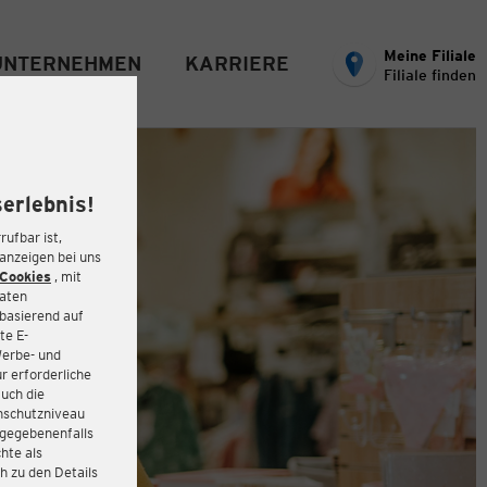
Meine Filiale
UNTERNEHMEN
KARRIERE
Filiale finden
erlebnis!
rufbar ist,
eanzeigen bei uns
Cookies
, mit
Daten
basierend auf
te E-
Werbe- und
r erforderliche
auch die
enschutzniveau
 gegebenenfalls
hte als
h zu den Details