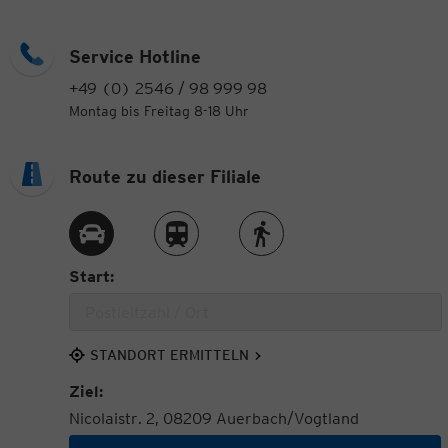
Service Hotline
+49 (0) 2546 / 98 999 98
Montag bis Freitag 8-18 Uhr
Route zu dieser Filiale
Route per Auto
Route per Zug
Route zu Fuß
Start:
STANDORT ERMITTELN
Ziel:
Nicolaistr. 2, 08209 Auerbach/Vogtland