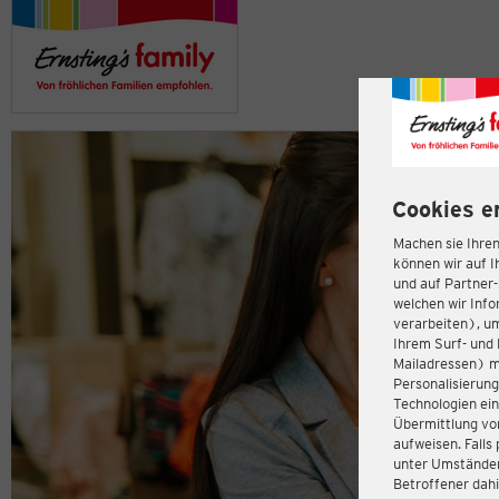
Cookies e
Machen sie Ihren
können wir auf I
und auf Partner
welchen wir Inf
verarbeiten), u
Ihrem Surf- und 
Mailadressen) m
Personalisierun
Technologien ein
Übermittlung von
aufweisen. Fall
unter Umständen 
Betroffener dahi