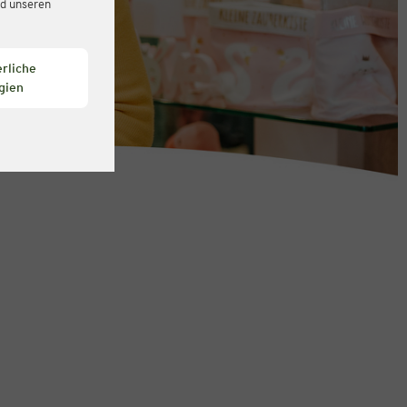
d unseren
rliche
gien