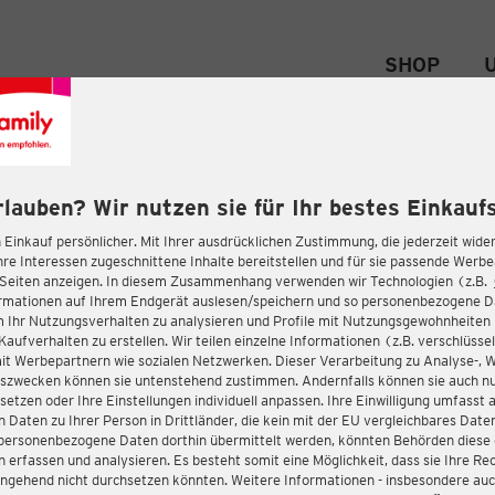
SHOP
rlauben? Wir nutzen sie für Ihr bestes Einkaufs
 Einkauf persönlicher. Mit Ihrer ausdrücklichen Zustimmung, die jederzeit wider
hre Interessen zugeschnittene Inhalte bereitstellen und für sie passende Werb
-Seiten anzeigen. In diesem Zusammenhang verwenden wir Technologien (z.B.
ormationen auf Ihrem Endgerät auslesen/speichern und so personenbezogene 
m Ihr Nutzungsverhalten zu analysieren und Profile mit Nutzungsgewohnheiten 
Kaufverhalten zu erstellen. Wir teilen einzelne Informationen (z.B. verschlüssel
it Werbepartnern wie sozialen Netzwerken. Dieser Verarbeitung zu Analyse-, 
gszwecken können sie untenstehend zustimmen. Andernfalls können sie auch nu
setzen oder Ihre Einstellungen individuell anpassen. Ihre Einwilligung umfasst 
 Daten zu Ihrer Person in Drittländer, die kein mit der EU vergleichbares Dat
s personenbezogene Daten dorthin übermittelt werden, könnten Behörden diese
erfassen und analysieren. Es besteht somit eine Möglichkeit, dass sie Ihre Rec
ngehend nicht durchsetzen könnten. Weitere Informationen - insbesondere auc