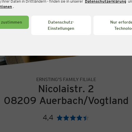
Ihrer Daten in Drittländern - finden sie in unserer
Datenschutzerklärung
un
ationen
.
s zustimmen
Datenschutz-
Nur erforde
Einstellungen
Technolo
ERNSTING'S FAMILY FILIALE
Nicolaistr. 2
08209 Auerbach/Vogtland
4,4
Bewertung: