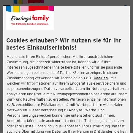
Menü
ießen
ießen
Cookies erlauben? Wir nutzen sie für Ihr
bestes Einkaufserlebnis!
Machen sie Ihren Einkauf persönlicher. Mit Ihrer ausdrücklichen
Zustimmung, die jederzeit widerrufbar ist, können wir auf Ihre
Interessen zugeschnittene Inhalte bereitstellen und für sie passende
en
Werbeanzeigen bei uns und auf Partner-Seiten anzeigen. In diesem
Zusammenhang verwenden wir Technologien (z.B.
Cookies
, mit
ERNSTING'S FAMILY FILIALE
welchen wir Informationen auf Ihrem Endgerät auslesen/speichern und
Handelsring 8-10 (TOP 19)
so personenbezogene Daten verarbeiten), um Ihr Nutzungsverhalten zu
4481 Asten
analysieren und Profile mit Nutzungsgewohnheiten basierend auf Ihrem
Surf- und Kaufverhalten zu erstellen. Wir teilen einzelne Informationen
(z.B. verschlüsselte E-Mailadressen) mit Werbepartnern wie sozialen
4,3
ießen
Bewertung:
Netzwerken. Dieser Verarbeitung zu Analyse-, Werbe- und
Personalisierungszwecken können sie untenstehend zustimmen.
STANDORT
SERVICES
SORTIMENT
AKTIONEN
Andernfalls können sie auch nur erforderliche Technologien einsetzen
oder Ihre Einstellungen individuell anpassen. Ihre Einwilligung umfasst
auch die Übermittlung von Daten zu Ihrer Person in Drittländer, die kein