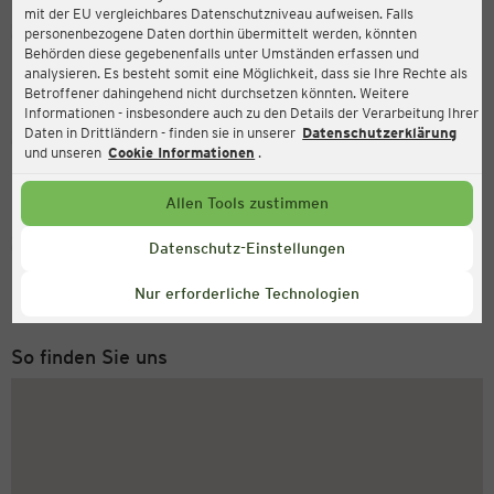
mit der EU vergleichbares Datenschutzniveau aufweisen. Falls
Ernsting's family
personenbezogene Daten dorthin übermittelt werden, könnten
Behörden diese gegebenenfalls unter Umständen erfassen und
Handelsring 8-10 (TOP 19), 4481 Asten
analysieren. Es besteht somit eine Möglichkeit, dass sie Ihre Rechte als
Betroffener dahingehend nicht durchsetzen könnten. Weitere
Informationen - insbesondere auch zu den Details der Verarbeitung Ihrer
Daten in Drittländern - finden sie in unserer
Datenschutzerklärung
Geöffnet
Aktuell:
und unseren
Cookie Informationen
.
Öffnungszeiten heute:
09:00 - 18:30
Allen Tools zustimmen
Service Hotline
Datenschutz-Einstellungen
+49 (0) 2546 / 98 999 98
Nur erforderliche Technologien
Montag bis Freitag 8-18 Uhr
So finden Sie uns