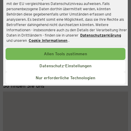
mit der EU vergleichbares Datenschutzniveau aufweisen. Falls
Ernsting's family
personenbezogene Daten dorthin übermittelt werden, könnten
Behörden diese gegebenenfalls unter Umständen erfassen und
Westring 10, 59759 Arnsberg-Bruchhausen
analysieren. Es besteht somit eine Möglichkeit, dass sie Ihre Rechte als
Betroffener dahingehend nicht durchsetzen könnten. Weitere
Informationen - insbesondere auch zu den Details der Verarbeitung Ihrer
Daten in Drittländern - finden sie in unserer
Datenschutzerklärung
Geschlossen
Aktuell:
und unseren
Cookie Informationen
.
Allen Tools zustimmen
Service Hotline
+49 (0) 2546 / 98 999 98
Datenschutz-Einstellungen
Montag bis Freitag 8-18 Uhr
Nur erforderliche Technologien
So finden Sie uns