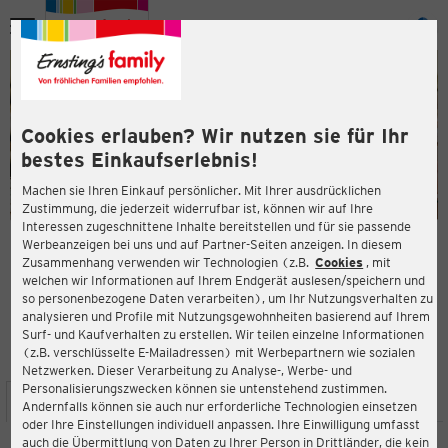
Menü
ießen
ießen
Cookies erlauben? Wir nutzen sie für Ihr
bestes Einkaufserlebnis!
Machen sie Ihren Einkauf persönlicher. Mit Ihrer ausdrücklichen
Zustimmung, die jederzeit widerrufbar ist, können wir auf Ihre
Interessen zugeschnittene Inhalte bereitstellen und für sie passende
en
Werbeanzeigen bei uns und auf Partner-Seiten anzeigen. In diesem
Zusammenhang verwenden wir Technologien (z.B.
Cookies
, mit
ERNSTING'S FAMILY FILIALE
welchen wir Informationen auf Ihrem Endgerät auslesen/speichern und
Westring 10
so personenbezogene Daten verarbeiten), um Ihr Nutzungsverhalten zu
59759 Arnsberg-Bruchhausen
analysieren und Profile mit Nutzungsgewohnheiten basierend auf Ihrem
Surf- und Kaufverhalten zu erstellen. Wir teilen einzelne Informationen
(z.B. verschlüsselte E-Mailadressen) mit Werbepartnern wie sozialen
4,5
ießen
Bewertung:
Netzwerken. Dieser Verarbeitung zu Analyse-, Werbe- und
Personalisierungszwecken können sie untenstehend zustimmen.
STANDORT
SERVICES
SORTIMENT
AKTIONEN
Andernfalls können sie auch nur erforderliche Technologien einsetzen
oder Ihre Einstellungen individuell anpassen. Ihre Einwilligung umfasst
auch die Übermittlung von Daten zu Ihrer Person in Drittländer, die kein