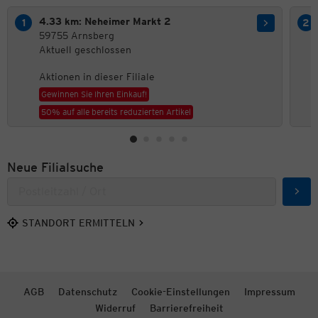
4.33 km: Neheimer Markt 2
59755 Arnsberg
Aktuell geschlossen
Aktionen in dieser Filiale
Gewinnen Sie Ihren Einkauf!
50% auf alle bereits reduzierten Artikel
Neue Filialsuche
Such
STANDORT ERMITTELN
AGB
Datenschutz
Cookie-Einstellungen
Impressum
Widerruf
Barrierefreiheit