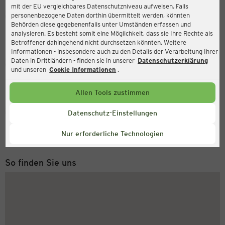
mit der EU vergleichbares Datenschutzniveau aufweisen. Falls
Ernsting's family
personenbezogene Daten dorthin übermittelt werden, könnten
Behörden diese gegebenenfalls unter Umständen erfassen und
Erdbeerfeld 8, 24161 Altenholz
analysieren. Es besteht somit eine Möglichkeit, dass sie Ihre Rechte als
Betroffener dahingehend nicht durchsetzen könnten. Weitere
Informationen - insbesondere auch zu den Details der Verarbeitung Ihrer
Daten in Drittländern - finden sie in unserer
Datenschutzerklärung
Geöffnet
Aktuell:
und unseren
Cookie Informationen
.
Öffnungszeiten heute:
09:00 - 19:00
Allen Tools zustimmen
Service Hotline
Datenschutz-Einstellungen
+49 (0) 2546 / 98 999 98
Nur erforderliche Technologien
Montag bis Freitag 8-18 Uhr
So finden Sie uns