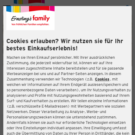
Menü
ießen
ießen
Cookies erlauben? Wir nutzen sie für Ihr
bestes Einkaufserlebnis!
Machen sie Ihren Einkauf persönlicher. Mit Ihrer ausdrücklichen
Zustimmung, die jederzeit widerrufbar ist, können wir auf Ihre
Interessen zugeschnittene Inhalte bereitstellen und für sie passende
en
Werbeanzeigen bei uns und auf Partner-Seiten anzeigen. In diesem
Zusammenhang verwenden wir Technologien (z.B.
Cookies
, mit
ERNSTING'S FAMILY FILIALE
welchen wir Informationen auf Ihrem Endgerät auslesen/speichern und
Erdbeerfeld 8
so personenbezogene Daten verarbeiten), um Ihr Nutzungsverhalten zu
24161 Altenholz
analysieren und Profile mit Nutzungsgewohnheiten basierend auf Ihrem
Surf- und Kaufverhalten zu erstellen. Wir teilen einzelne Informationen
(z.B. verschlüsselte E-Mailadressen) mit Werbepartnern wie sozialen
3,8
ießen
Bewertung:
Netzwerken. Dieser Verarbeitung zu Analyse-, Werbe- und
Personalisierungszwecken können sie untenstehend zustimmen.
STANDORT
SERVICES
SORTIMENT
AKTIONEN
Andernfalls können sie auch nur erforderliche Technologien einsetzen
oder Ihre Einstellungen individuell anpassen. Ihre Einwilligung umfasst
auch die Übermittlung von Daten zu Ihrer Person in Drittländer, die kein