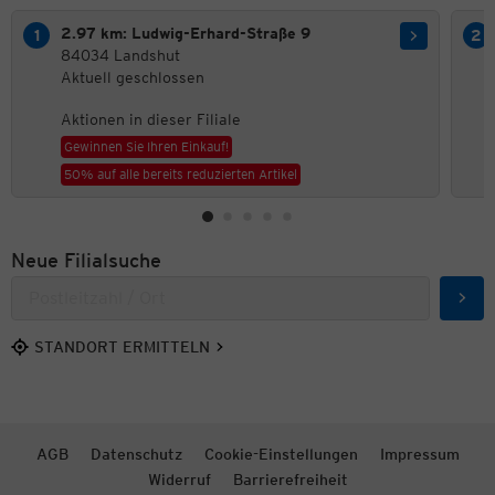
2.97 km: Ludwig-Erhard-Straße 9
84034 Landshut
Aktuell geschlossen
Aktionen in dieser Filiale
Gewinnen Sie Ihren Einkauf!
50% auf alle bereits reduzierten Artikel
Neue Filialsuche
Such
STANDORT ERMITTELN
AGB
Datenschutz
Cookie-Einstellungen
Impressum
Widerruf
Barrierefreiheit