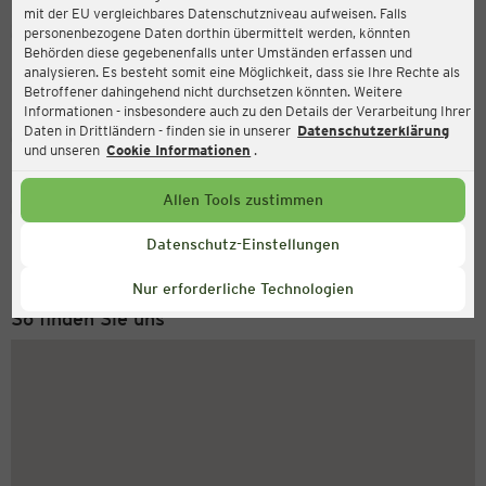
mit der EU vergleichbares Datenschutzniveau aufweisen. Falls
Ernsting's family
personenbezogene Daten dorthin übermittelt werden, könnten
Behörden diese gegebenenfalls unter Umständen erfassen und
Am Aicher Feld 16, 84032 Altdorf
analysieren. Es besteht somit eine Möglichkeit, dass sie Ihre Rechte als
Betroffener dahingehend nicht durchsetzen könnten. Weitere
Informationen - insbesondere auch zu den Details der Verarbeitung Ihrer
Daten in Drittländern - finden sie in unserer
Datenschutzerklärung
Geschlossen
Aktuell:
und unseren
Cookie Informationen
.
Allen Tools zustimmen
Service Hotline
+49 (0) 2546 / 98 999 98
Datenschutz-Einstellungen
Montag bis Freitag 8-18 Uhr
Nur erforderliche Technologien
So finden Sie uns