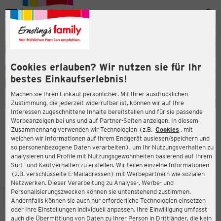
Menü
ießen
ießen
Cookies erlauben? Wir nutzen sie für Ihr
bestes Einkaufserlebnis!
Machen sie Ihren Einkauf persönlicher. Mit Ihrer ausdrücklichen
Zustimmung, die jederzeit widerrufbar ist, können wir auf Ihre
Interessen zugeschnittene Inhalte bereitstellen und für sie passende
en
Werbeanzeigen bei uns und auf Partner-Seiten anzeigen. In diesem
Zusammenhang verwenden wir Technologien (z.B.
Cookies
, mit
ERNSTING'S FAMILY FILIALE
welchen wir Informationen auf Ihrem Endgerät auslesen/speichern und
Am Aicher Feld 16
so personenbezogene Daten verarbeiten), um Ihr Nutzungsverhalten zu
84032 Altdorf
analysieren und Profile mit Nutzungsgewohnheiten basierend auf Ihrem
Surf- und Kaufverhalten zu erstellen. Wir teilen einzelne Informationen
(z.B. verschlüsselte E-Mailadressen) mit Werbepartnern wie sozialen
4,4
ießen
Bewertung:
Netzwerken. Dieser Verarbeitung zu Analyse-, Werbe- und
Personalisierungszwecken können sie untenstehend zustimmen.
STANDORT
SERVICES
SORTIMENT
AKTIONEN
Andernfalls können sie auch nur erforderliche Technologien einsetzen
oder Ihre Einstellungen individuell anpassen. Ihre Einwilligung umfasst
auch die Übermittlung von Daten zu Ihrer Person in Drittländer, die kein