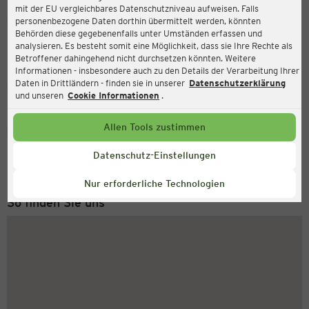
mit der EU vergleichbares Datenschutzniveau aufweisen. Falls
Ernsting's family
personenbezogene Daten dorthin übermittelt werden, könnten
Behörden diese gegebenenfalls unter Umständen erfassen und
Lindenallee 14, 46519 Alpen
analysieren. Es besteht somit eine Möglichkeit, dass sie Ihre Rechte als
Betroffener dahingehend nicht durchsetzen könnten. Weitere
Informationen - insbesondere auch zu den Details der Verarbeitung Ihrer
Daten in Drittländern - finden sie in unserer
Datenschutzerklärung
Geschlossen
Aktuell:
und unseren
Cookie Informationen
.
Allen Tools zustimmen
Service Hotline
+49 (0) 2546 / 98 999 98
Datenschutz-Einstellungen
Montag bis Freitag 8-18 Uhr
Nur erforderliche Technologien
So finden Sie uns