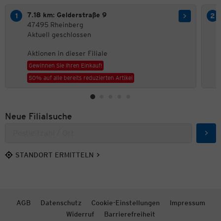
7.18 km: Gelderstraße 9
47495 Rheinberg
Aktuell geschlossen
Aktionen in dieser Filiale
Gewinnen Sie Ihren Einkauf!
50% auf alle bereits reduzierten Artikel
Neue Filialsuche
Such
STANDORT ERMITTELN
AGB
Datenschutz
Cookie-Einstellungen
Impressum
Widerruf
Barrierefreiheit