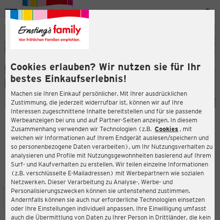
Menü
ießen
ießen
Cookies erlauben? Wir nutzen sie für Ihr
bestes Einkaufserlebnis!
Machen sie Ihren Einkauf persönlicher. Mit Ihrer ausdrücklichen
Zustimmung, die jederzeit widerrufbar ist, können wir auf Ihre
Interessen zugeschnittene Inhalte bereitstellen und für sie passende
en
Werbeanzeigen bei uns und auf Partner-Seiten anzeigen. In diesem
Zusammenhang verwenden wir Technologien (z.B.
Cookies
, mit
ERNSTING'S FAMILY FILIALE
welchen wir Informationen auf Ihrem Endgerät auslesen/speichern und
Lindenallee 14
so personenbezogene Daten verarbeiten), um Ihr Nutzungsverhalten zu
46519 Alpen
analysieren und Profile mit Nutzungsgewohnheiten basierend auf Ihrem
Surf- und Kaufverhalten zu erstellen. Wir teilen einzelne Informationen
(z.B. verschlüsselte E-Mailadressen) mit Werbepartnern wie sozialen
4,6
ießen
Bewertung:
Netzwerken. Dieser Verarbeitung zu Analyse-, Werbe- und
Personalisierungszwecken können sie untenstehend zustimmen.
STANDORT
SERVICES
SORTIMENT
AKTIONEN
Andernfalls können sie auch nur erforderliche Technologien einsetzen
oder Ihre Einstellungen individuell anpassen. Ihre Einwilligung umfasst
auch die Übermittlung von Daten zu Ihrer Person in Drittländer, die kein