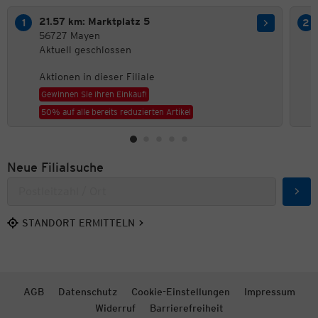
21.57 km: Marktplatz 5
56727 Mayen
Aktuell geschlossen
Aktionen in dieser Filiale
Gewinnen Sie Ihren Einkauf!
50% auf alle bereits reduzierten Artikel
Neue Filialsuche
Such
STANDORT ERMITTELN
AGB
Datenschutz
Cookie-Einstellungen
Impressum
Widerruf
Barrierefreiheit