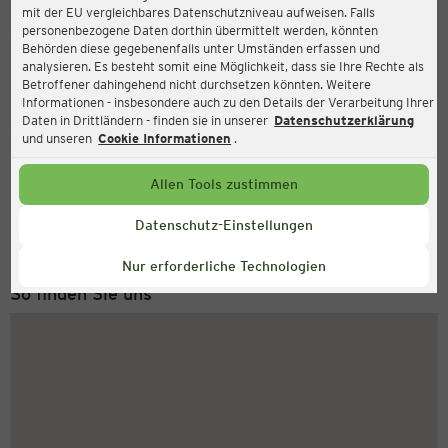
mit der EU vergleichbares Datenschutzniveau aufweisen. Falls
Ernsting's family
personenbezogene Daten dorthin übermittelt werden, könnten
Behörden diese gegebenenfalls unter Umständen erfassen und
Markt 17, 53518 Adenau
analysieren. Es besteht somit eine Möglichkeit, dass sie Ihre Rechte als
Betroffener dahingehend nicht durchsetzen könnten. Weitere
Informationen - insbesondere auch zu den Details der Verarbeitung Ihrer
Daten in Drittländern - finden sie in unserer
Datenschutzerklärung
Geschlossen
Aktuell:
und unseren
Cookie Informationen
.
Allen Tools zustimmen
Service Hotline
+49 (0) 2546 / 98 999 98
Datenschutz-Einstellungen
Montag bis Freitag 8-18 Uhr
Nur erforderliche Technologien
So finden Sie uns